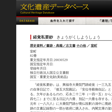
経覚私要鈔
きょうがくしようしょう
歴史資料／書跡・典籍／古文書
その他
／
室町
室町
82冊
重文指定年月日:20030529
国宝指定年月日:
登録年月日:
独立行政法人国立公文書館
国宝・重要文化財(美術品)
『経覚私要鈔』は、興福寺大乗院門跡経覚（一三九五
の自筆日記で、『後五大院殿記』『安位寺殿御自記』と
る。欠年があるものの、応永二十二年（一四一五）から
四七二）までに至る日記六六冊、別記一六冊を存する。
元年（一八六八）に大乗院門跡が廃仏毀釈の渦中に廃絶
跡の文書記録類の一部が政府に購入され、内閣文庫の架