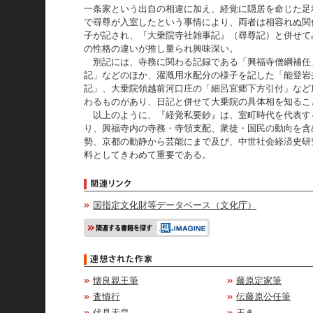
一条家という出自の相違に加え、経覚に隠居を命じた足
で尋尊が入室したという事情により、両者は相容れぬ関
子が記され、『大乗院寺社雑事記』（尋尊記）と併せて
の性格の違いが推し量られ興味深い。
別記には、寺務に関わる記録である「興福寺僧綱補任
記」などのほか、灌漑用水配分の様子を記した「能登岩
記」、大乗院領越前河口庄の「細呂宜郷下方引付」など
わるものがあり、日記と併せて大乗院の具体相を知るこ
以上のように、『経覚私要鈔』は、室町時代を代表す
り、興福寺内の寺務・寺領支配、衆徒・国民の動向を含
勢、京都の動静から芸能にまで及び、中世社会経済史研
料としてきわめて重要である。
国指定文化財等データベース（文化庁）
懐良親王筆
藤原定家筆
査慎行
伝藤原公任筆
伏見天皇
王き