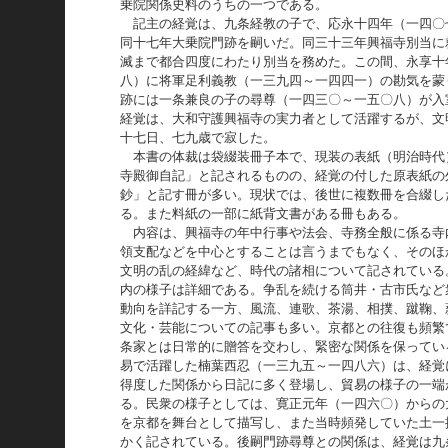
乗院関係史料のうちの一つである。
記主の経覚は、九条経教の子で、応永十四年（一四〇
同十七年大乗院門跡を嗣いだ。同三十三年興福寺別当に
滅まで都合四度にわたり別当を務めた。この間、永享十
八）に将軍足利義教（一三九四～一四四一）の勘気を蒙
跡には一条兼良の子の尋尊（一四三〇～一五〇八）が入
経覚は、大和守護興福寺の実力者として活躍するが、文
十七日、七九歳で寂した。
本書の体裁は袋綴装冊子本で、現装の表紙（明治時代
寺殿御自記」と記されるものの、経覚の付した原表紙の
鈔」と記す冊が多い。現状では、後世に複数冊を合綴し
る。また料紙の一部に紙背文書がある冊もある。
内容は、興福寺の年中行事や法会、寺務全般に係る寺
領支配などを中心とすることは言うまでもなく、そのほ
文明の乱の経緯など、時代の諸相について記されている
内の様子は詳細である。争乱を続ける筒井・古市氏など
動向を詳記する一方、風流、連歌、茶湯、相撲、蹴鞠、
文化・芸能についての記事も多い。京都との往復も頻繁
条家とは日常的に贈答を交わし、緊密な関係を保ってい
易で活躍した楠葉西忍（一三九五～一四八六）は、経覚
得度した関係から日記に多く登場し、貿易の様子の一端
る。民衆の様子としては、寛正元年（一四六〇）からの
を京都を舞台として描写し、また当時頻発していた土一
かく記されている。後嗣門跡尋尊との関係は、経覚は九