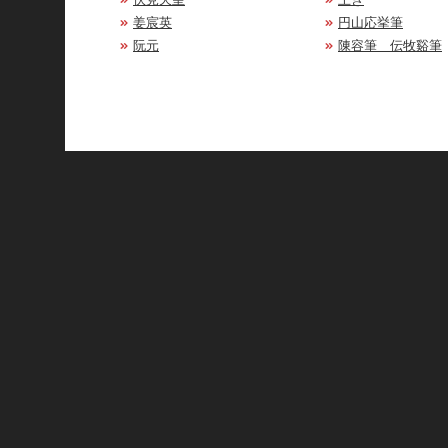
姜宸英
円山応挙筆
阮元
陳容筆 伝牧谿筆