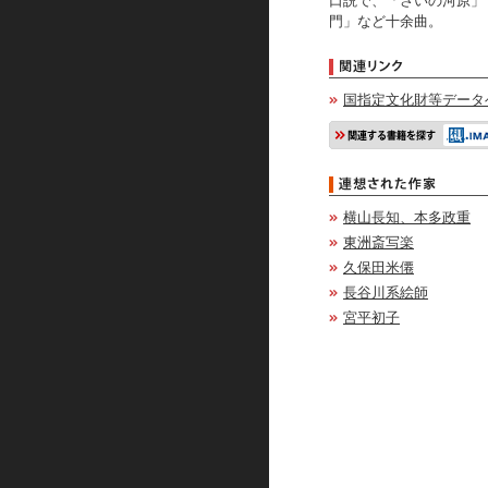
口説で、「さいの河原」
門」など十余曲。
国指定文化財等データ
横山長知、本多政重
東洲斎写楽
久保田米僊
長谷川系絵師
宮平初子