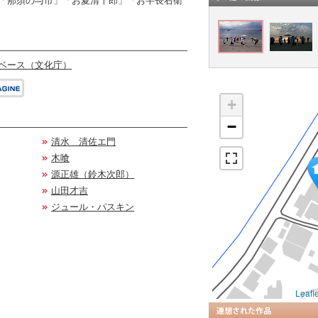
「那須の与市」「お夏清十郎」「お半長右衛
ベース（文化庁）
+
−
清水 清佐エ門
木喰
源正雄（鈴木次郎）
山田才吉
ジュール・パスキン
Leafle