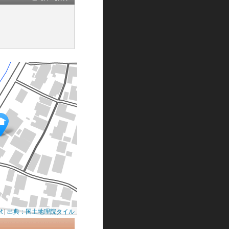
t
|
出典：国土地理院タイル