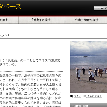
おどり
0日に「風流踊」の一つとしてユネスコ無形文
されている。
る盆踊の一種で、源平両軍の戦死者の霊を慰
のといわれ、八月十三日から十五日まで演じ
櫓をめぐって、島内の老若男女が大太鼓と音
ん】や団扇【うちわ】などを手にして踊る。
踊、女踊、笠踊、二つ拍子（娘踊）などの組
大きく
さらに大きく
つの音頭で各組各様の踊りを踊る演技・演出
芸能史的に貴重なものである。また、音頭は