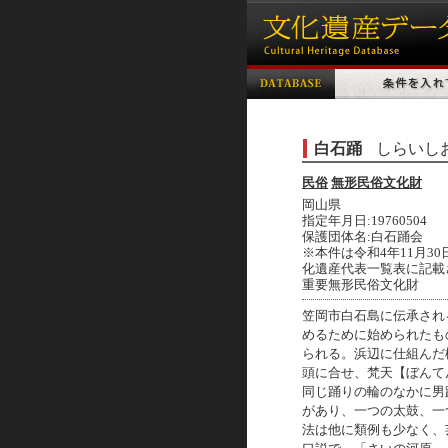
白石踊
しらいし
民俗
無形民俗文化財
岡山県
指定年月日:19760504
保護団体名:白石踊会
※本件は令和4年11月3
化遺産代表一覧表に記載
重要無形民俗文化財
笠岡市白石島に伝承され
めるために始められたも
られる。浜辺に仕組んだ
頭に合せ、梵天【ぼんて
同じ踊りの輪のなかに男
があり、一つの太鼓、一
法は他に類例も少なく、