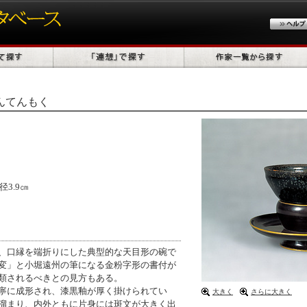
んてんもく
径3.9㎝
9
、口縁を端折りにした典型的な天目形の碗で
変」と小堀遠州の筆になる金粉字形の書付が
類されるべきとの見方もある。
寧に成形され、漆黒釉が厚く掛けられてい
大きく
さらに大きく
溜まり、内外ともに片身には斑文が大きく出