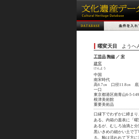
曜変天目
ようへ
工芸品
陶磁
／
宋
建窯
けんよう
中国
南宋時代
高6.7㎝ 口径11.8㎝ 底
一口
東京都港区南青山6-5-14
根津美術館
重要美術品
口縁下でわずかに締まり
ある。内箱の蓋表に「曜
あるが、むしろ油滴と分
黒いきめの細かい土で丁
る。釉は流れれて下方に