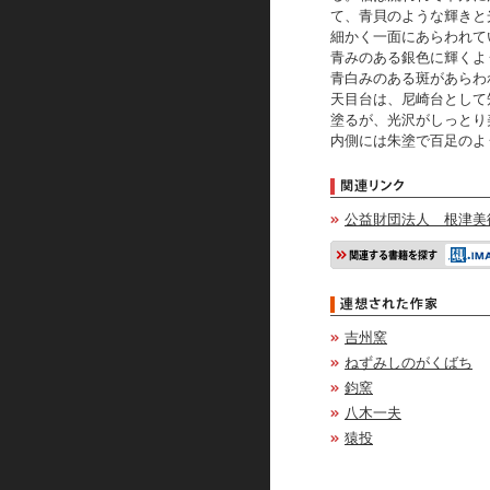
て、青貝のような輝きと
細かく一面にあらわれて
青みのある銀色に輝くよ
青白みのある斑があらわ
天目台は、尼崎台として
塗るが、光沢がしっとり
内側には朱塗で百足のよ
公益財団法人 根津美
吉州窯
ねずみしのがくばち
鈞窯
八木一夫
猿投