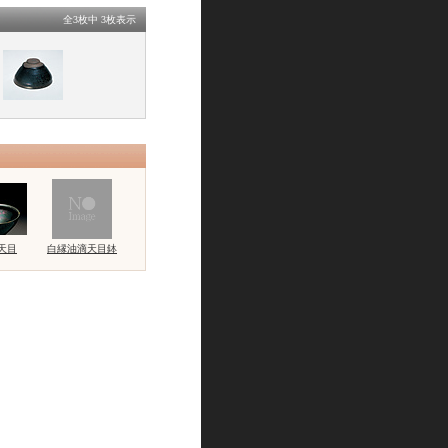
全3枚中 3枚表示
天目
白縁油滴天目鉢