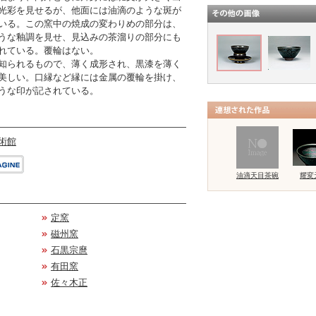
光彩を見せるが、他面には油滴のような斑が
いる。この窯中の焼成の変わりめの部分は、
うな釉調を見せ、見込みの茶溜りの部分にも
れている。覆輪はない。
知られるもので、薄く成形され、黒漆を薄く
美しい。口縁など縁には金属の覆輪を掛け、
うな印が記されている。
術館
油滴天目茶碗
耀変
定窯
磁州窯
石黒宗麿
有田窯
佐々木正