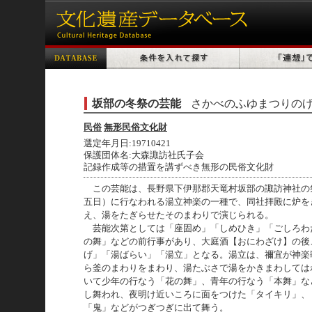
坂部の冬祭の芸能
さかべのふゆまつりの
民俗
無形民俗文化財
選定年月日:19710421
保護団体名:大森諏訪社氏子会
記録作成等の措置を講ずべき無形の民俗文化財
この芸能は、長野県下伊那郡天竜村坂部の諏訪神社の
五日）に行なわれる湯立神楽の一種で、同社拝殿に炉を
え、湯をたぎらせたそのまわりで演じられる。
芸能次第としては「座固め」「しめひき」「ごしろわ
の舞」などの前行事があり、大庭酒【おにわざけ】の後
げ」「湯ばらい」「湯立」となる。湯立は、禰宜が神楽
ら釜のまわりをまわり、湯たぶさで湯をかきまわしては
いて少年の行なう「花の舞」、青年の行なう「本舞」な
し舞われ、夜明け近いころに面をつけた「タイキリ」、
「鬼」などがつぎつぎに出て舞う。