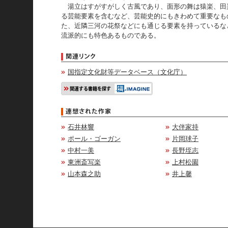
湯立はすがすがしく古風であり、面形の舞は猿楽、田
る芸能要素を含むなど、芸能史的にもきわめて重要なも
た、近隣三河の花祭などにも通じる要素を持っているな
流派的にも特色あるものである。
国指定文化財等データベース（文化庁）
石井林響
大伴家持
ポール・ゴーガン
片岡球子
中村一美
長野垤志
東洲斎写楽
上村松園
山本森之助
井上馨