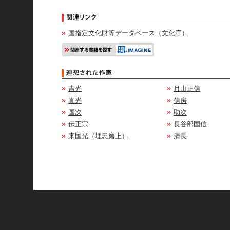
国指定文化財等データベース（文化庁）
吉光
月山正信
真光
信房
国次
助次
伝正宗
長谷部国信
来国光（埋忠磨上）
清長