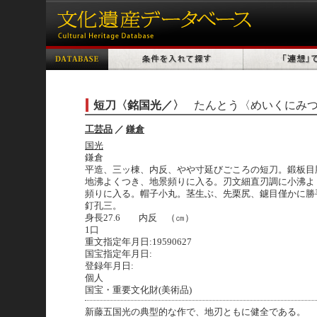
短刀〈銘国光／〉
たんとう〈めいくにみ
工芸品
／
鎌倉
国光
鎌倉
平造、三ッ棟、内反、やや寸延びごころの短刀。鍛板目
地沸よくつき、地景頻りに入る。刃文細直刃調に小沸よ
頻りに入る。帽子小丸。茎生ぶ、先栗尻、鑢目僅かに勝
釘孔三。
身長27.6 内反 （㎝）
1口
重文指定年月日:19590627
国宝指定年月日:
登録年月日:
個人
国宝・重要文化財(美術品)
新藤五国光の典型的な作で、地刃ともに健全である。