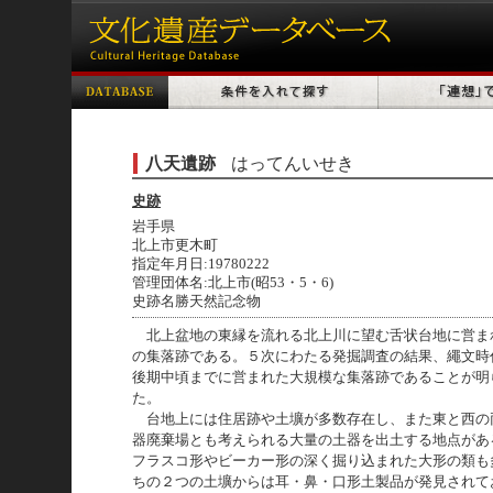
八天遺跡
はってんいせき
史跡
岩手県
北上市更木町
指定年月日:19780222
管理団体名:北上市(昭53・5・6)
史跡名勝天然記念物
北上盆地の東縁を流れる北上川に望む舌状台地に営ま
の集落跡である。５次にわたる発掘調査の結果、繩文時
後期中頃までに営まれた大規模な集落跡であることが明
た。
台地上には住居跡や土壙が多数存在し、また東と西の
器廃棄場とも考えられる大量の土器を出土する地点があ
フラスコ形やビーカー形の深く掘り込まれた大形の類も
ちの２つの土壙からは耳・鼻・口形土製品が発見されて