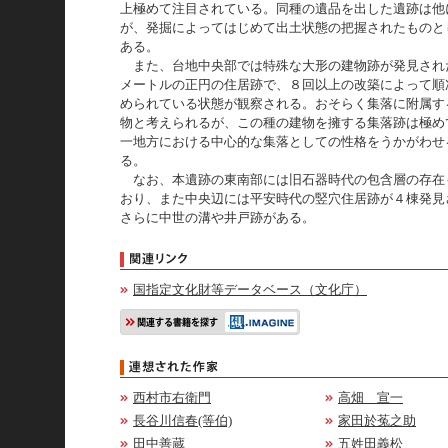
上極めて注目されている。同種の遺品を出した遺跡は他
が、発掘によってはじめて出土状態の把握されたものと
ある。
また、台地中央部では特殊な大形の建物跡が発見され
メートルの正円の住居跡で、８回以上の改築によって順
められている状態が観察される。おそらく集落に附属す
物と考えられるが、この種の建物を擁する集落跡は極め
一地方における中心的な集落としての性格をうかがわせ
る。
なお、本遺跡の東南部には旧石器時代の包含層の存在
おり、また中央辺には平安時代の竪穴住居跡が４棟発見
さらに中世の溝や井戸跡がある。
国指定文化財等データベース（文化庁）
西村市右衛門
高畑 宣一
長谷川信春(等伯)
家田於菟之助
田中善蔵
五姓田義松