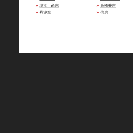
堀江 尚志
高橋兼吉
丹波窯
信房