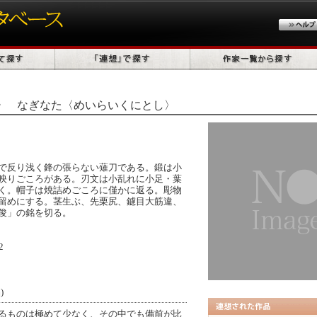
〉
なぎなた〈めいらいくにとし〉
で反り浅く鋒の張らない薙刀である。鍛は小
映りごころがある。刃文は小乱れに小足・葉
く。帽子は焼詰めごころに僅かに返る。彫物
留めにする。茎生ぶ、先栗尻、鑢目大筋違、
俊」の銘を切る。
2
)
るものは極めて少なく、その中でも備前が比