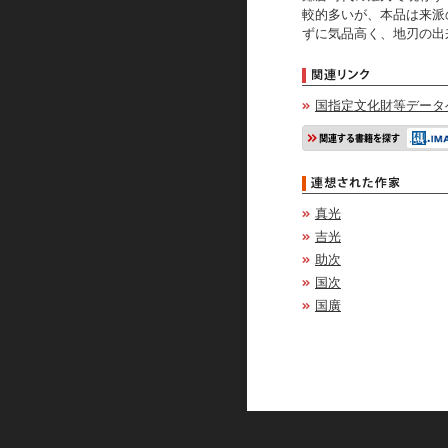
較的多いが、本品は来派
ずに気品高く、地刃の出
国指定文化財等データ
真光
吉光
助次
国次
国廣