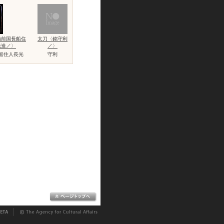
備前国長船住
太刀〈銘守利
光造／〉
／〉
船住人長光
守利