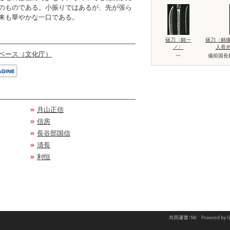
のものである。小振りではあるが、先が張ら
来も華やかな一口である。
薙刀〈銘一
薙刀〈銘
／〉
人長
ベース（文化庁）
一
備前国長
月山正信
信房
長谷部国信
清長
利恒