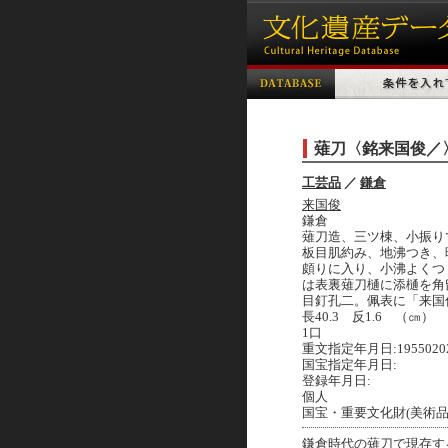
薙刀〈銘来国俊／
工芸品
／
鎌倉
来国俊
鎌倉
薙刀造、三ツ棟、小振り
板目肌約み、地沸つき、
頗りに入り、小沸よくつ
は表裏薙刀樋に添樋を角
目釘孔二。佩表に「来国
長40.3 反1.6 （㎝）
1口
重文指定年月日:1955020
国宝指定年月日:
登録年月日:
個人
国宝・重要文化財(美術品
鎌倉時代の薙刀で現存す