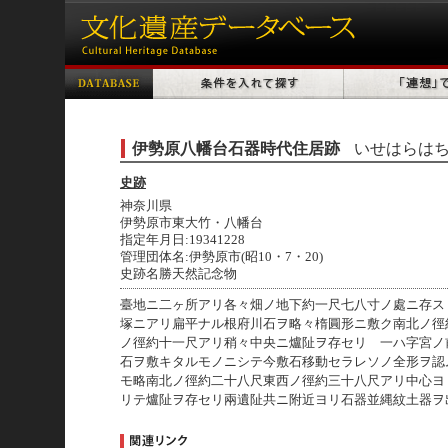
伊勢原八幡台石器時代住居跡
いせはらは
史跡
神奈川県
伊勢原市東大竹・八幡台
指定年月日:19341228
管理団体名:伊勢原市(昭10・7・20)
史跡名勝天然記念物
臺地ニ二ヶ所アリ各々畑ノ地下約一尺七八寸ノ處ニ存ス
塚ニアリ扁平ナル根府川石ヲ略々楕圓形ニ敷ク南北ノ徑
ノ徑約十一尺アリ稍々中央ニ爐阯ヲ存セリ 一ハ字宮ノ
石ヲ敷キタルモノニシテ今敷石移動セラレソノ全形ヲ認
モ略南北ノ徑約二十八尺東西ノ徑約三十八尺アリ中心ヨ
リテ爐阯ヲ存セリ兩遺阯共ニ附近ヨリ石器並縄紋土器ヲ