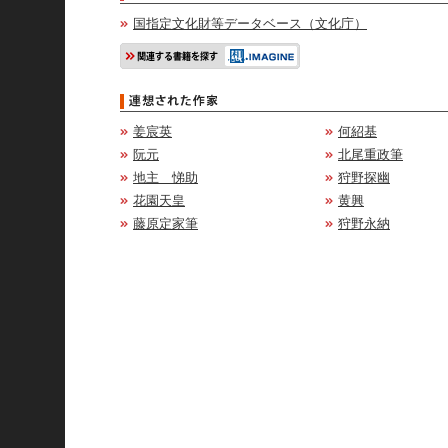
国指定文化財等データベース（文化庁）
姜宸英
何紹基
阮元
北尾重政筆
地主 悌助
狩野探幽
花園天皇
黄興
藤原定家筆
狩野永納