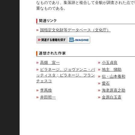
なものであり、集落跡と複合して全貌が調査された点で
重なものである。
国指定文化財等データベース（文化庁）
高畑 宣一
小玉貞良
ピラネージ、ジョヴァンニ・バ
地主 悌助
ッティスタ；ピラネージ、フラン
伝・山本養和
チェスコ
愛石
李禹煥
海老原喜之助
井田照一
金原白玉斎