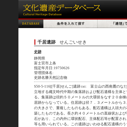
千居遺跡
せんごいせき
史跡
静岡県
富士宮市上条
指定年月日:19750626
管理団体名:
史跡名勝天然記念物
S50-5-116[[千居]せんご]遺跡.txt: 富士山の西南麓
立地する繩文時代中期の集落跡および配石遺構を主体と
る。集落跡は径約５０メートルの大環状をなす２０余棟
居跡からなっている。住居跡は径７．３メートルから３
の大きさで、重複したものもある。配石遺構は人頭大の
築したものである。長さ約４０メートルの直線状および
石があり、この内外に環状配石、主体配石等が配置され
等も用いられている。この遺跡はいわゆる配石遺構のう