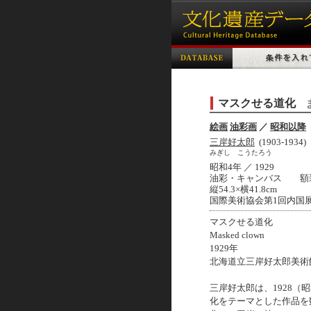
マスクせる道化
絵画
油彩画
／
昭和以降
三岸好太郎
(1903-1934)
みぎし こうたろう
昭和4年 ／ 1929
油彩・キャンバス 額
縦54.3×横41.8cm
国際美術協会第1回内国展
マスクせる道化
Masked clown
1929年
北海道立三岸好太郎美術館蔵
三岸好太郎は、1928（
化をテーマとした作品を