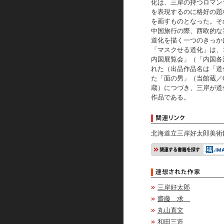
化は、三岸の持つロマン
を表現するのに格好の題
を画すものとなった。その
中国旅行の際、西欧的な
道化を描く一つのきっか
「マスクせる道化」は、1
内国展覧会」（「内国各
れた（出品作品名は「道
た「面の男」（当館蔵／O
蔵）につづき、三岸が道
作品である。
北海道立三岸好太郎美術
三岸好太郎
齋藤 求
丸山直文
和田三造