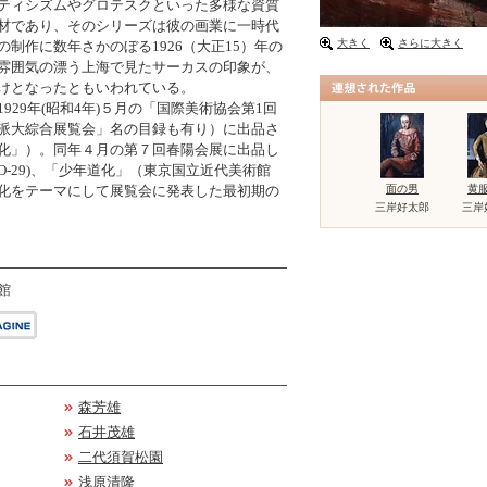
ティシズムやグロテスクといった多様な資質
材であり、そのシリーズは彼の画業に一時代
大きく
さらに大きく
制作に数年さかのぼる1926（大正15）年の
雰囲気の漂う上海で見たサーカスの印象が、
けとなったともいわれている。
929年(昭和4年)５月の「国際美術協会第1回
派大綜合展覧会」名の目録も有り）に出品さ
化」）。同年４月の第７回春陽会展に出品し
-29)、「少年道化」（東京国立近代美術館
化をテーマにして展覧会に発表した最初期の
面の男
黄
三岸好太郎
三岸
館
森芳雄
石井茂雄
二代須賀松園
浅原清隆