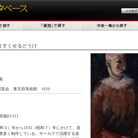
ますくせるどうけ
装
覧会 東京府美術館 1929
[O-31]
昭和３）年から1932（昭和７）年にかけて、道
数多く制作している。サーカスで活躍する道