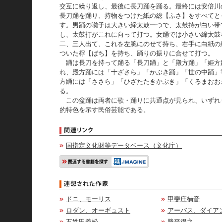
交互に繰り返し、最後に長刀踊を踊る。最終には安倍川
長刀踊を踊り、持物をつけた紙の総【ふさ】をすべてと
す。男踊の囃子は大きい締太鼓一つで、太鼓持が白い帯
し、太鼓打がこれに向って打つ。女踊では小さい締太鼓
二、三人出て、これを左腕にのせて持ち、右手に白紙の
ついた桴【ばち】を持ち、踊りの振りに合せて打つ。
踊は長刀を持って踊る「長刀踊」と「殿方踊」「姫方
れ、殿方踊には「十ざさら」「かぶき踊」「世の中踊」
方踊には「ささら」「ひざたたきかぶき」「くるまおお
る。
この盆踊は両者に歌・踊りに共通点が見られ、いずれ
的特色を示す民俗芸能である。
国指定文化財等データベース（文化庁）
ドニ、モーリス
甲斐庄楠音
ロダン、オーギュスト
アーバス、ダイア
五姓田義松
勝平得之