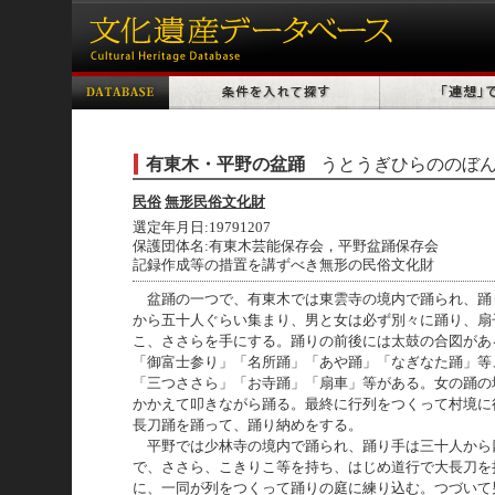
有東木・平野の盆踊
うとうぎひらののぼ
民俗
無形民俗文化財
選定年月日:19791207
保護団体名:有東木芸能保存会，平野盆踊保存会
記録作成等の措置を講ずべき無形の民俗文化財
盆踊の一つで、有東木では東雲寺の境内で踊られ、踊
から五十人ぐらい集まり、男と女は必ず別々に踊り、扇
こ、ささらを手にする。踊りの前後には太鼓の合図があ
「御富士参り」「名所踊」「あや踊」「なぎなた踊」等
「三つささら」「お寺踊」「扇車」等がある。女の踊の
かかえて叩きながら踊る。最終に行列をつくって村境に
長刀踊を踊って、踊り納めをする。
平野では少林寺の境内で踊られ、踊り手は三十人から
で、ささら、こきりこ等を持ち、はじめ道行で大長刀を
に、一同が列をつくって踊りの庭に練り込む。つづいて