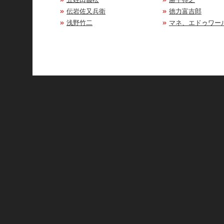
伝岩佐又兵衛
徳力富吉郎
浅野竹二
マネ、エドゥワー