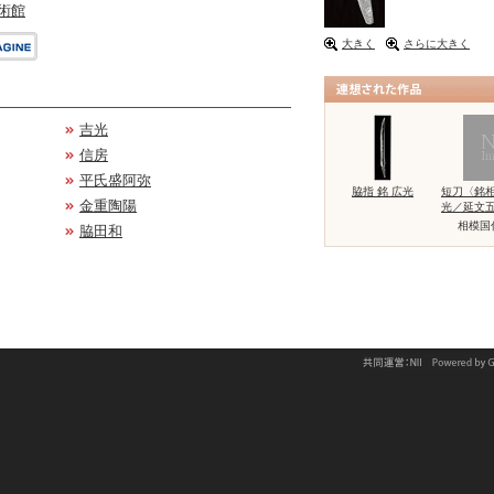
術館
大きく
さらに大きく
吉光
信房
平氏盛阿弥
脇指 銘 広光
短刀〈銘
金重陶陽
光／延文
相模国
脇田和