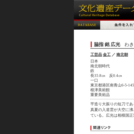
脇指 銘 広光
わき
工芸品
金工
／
南北朝
日本
南北朝時代
鉄
長35.8㎝ 反0.4㎝
一口
東京都港区南青山6-5-14
根津美術館
重要美術品
平造り大振りの短刀であ
真夏の入道雲が大空に沸
ている。広光は相模国正