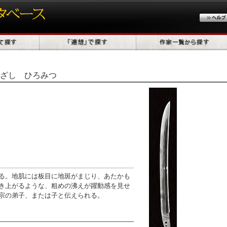
ざし ひろみつ
5
る。地肌には板目に地斑がまじり、あたかも
き上がるような、粗めの沸えが躍動感を見せ
宗の弟子、または子と伝えられる。