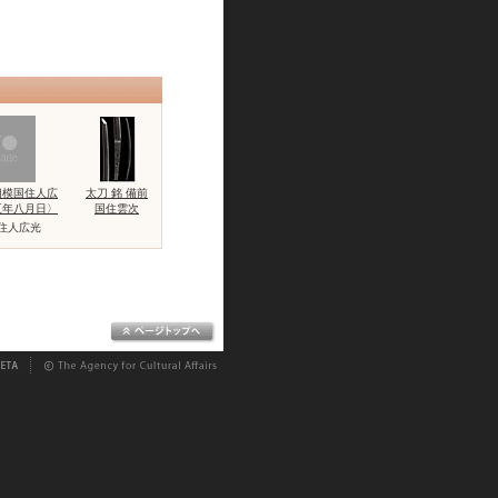
相模国住人広
太刀 銘 備前
五年八月日〉
国住雲次
住人広光