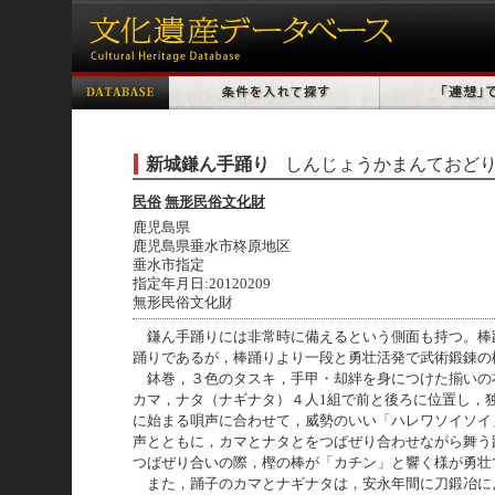
新城鎌ん手踊り
しんじょうかまんておど
民俗
無形民俗文化財
鹿児島県
鹿児島県垂水市柊原地区
垂水市指定
指定年月日:20120209
無形民俗文化財
鎌ん手踊りには非常時に備えるという側面も持つ。棒
踊りであるが，棒踊りより一段と勇壮活発で武術鍛錬の
鉢巻，３色のタスキ，手甲・却絆を身につけた揃いの
カマ，ナタ（ナギナタ）４人1組で前と後ろに位置し，
に始まる唄声に合わせて，威勢のいい「ハレワソイソイ
声とともに，カマとナタとをつばぜり合わせながら舞う
つばぜり合いの際，樫の棒が「カチン」と響く様が勇
また，踊子のカマとナギナタは，安永年間に刀鍛冶に