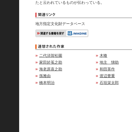
たと云われているものが伝わっている。
地方指定文化財データベース
二代須賀松園
木喰
家田於菟之助
地主 悌助
海老原喜之助
和田英作
孫雅由
渡辺豊重
橋本明治
石垣栄太郎