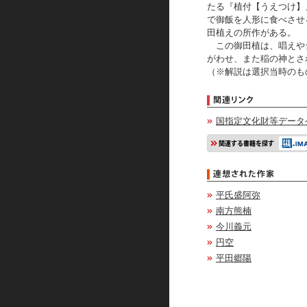
たる『植付【うえつけ】
で御飯を人形に食べさせ
田植えの所作がある。
この御田植は、唱えや
がわせ、また稲の神とさ
（※解説は選択当時のも
国指定文化財等データ
平氏盛阿弥
南方熊楠
今川義元
円空
平田郷陽