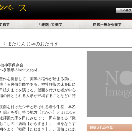
くまたじんじゃのおたうえ
田植神事保存会
べき無形の民俗文化財
豊作を祈願して、実際の稲作が始まる前に、
演じる民俗芸能である。神社拝殿の床を田に
田植えまでを演じる。仮面を付けた者が中心
稲の神とされる人形が登場することなどに特
仮面を付けたシテと呼ばれる者や牛役、早乙
と唱えを受け持つ地方【じかた】とよばれる
社拝殿の床を田にみたてて、田を整える『鍬
おこしの『唐鋤【からすき】』、田をならす
籾をまく『種蒔【たねまき】』、田植えにあ