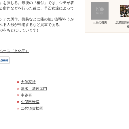
』を演じる。最後の『植付』では、シテが箸
る所作などを行った後に、早乙女達によって
シテの所作、扮装などに能の強い影響をうか
田原の御田
広瀬熊野
れる人形が登場するなど貴重である。
のをもとにしています）
ベース（文化庁）
大伴家持
清水 清佐エ門
中谷泰
久保田米僊
二代須賀松園