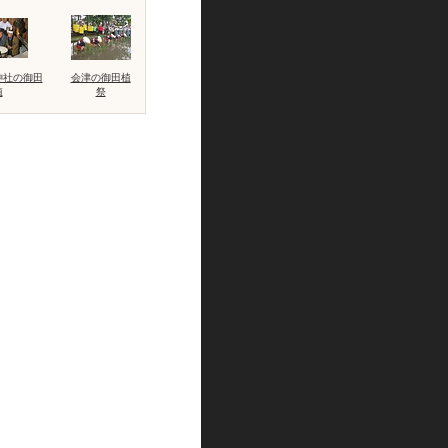
神社の御田
会津の御田植
植
祭