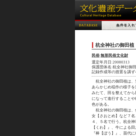
杭全神社の御田植
民俗
無形民俗文化財
選定年月日:20080313
保護団体名:杭全神社御
記録作成等の措置を講ず
杭全神社の御田植は、
あらかじめ稲作の様子を
みたて、田を整えてから
になって進行することや
色がある。
杭全神社の御田植は、
女【さおとめ】など７名
４、５名で行う。杭全神
【くわ】』、牛による田
『棒【ぼう】』、苗代に