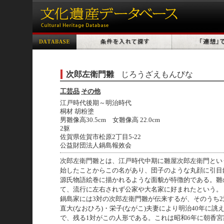
次郎左衛門雛
じろうざえもんびな
工芸品
その他
江戸時代後期～明治時代
桐材 胡粉塗
男雛像高30.5cm 女雛像高 22.0cm
2躯
佐賀県佐賀市松原2丁目5-22
公益財団法人鍋島報效会
次郎左衛門雛とは、江戸時代中期に雛屋次郎左衛門とい
始したことからこの名があり、団子のような丸顔に引目
源氏物語絵巻に描かれるような面貌が特徴的である。雛
て、流行に左右されず公家や大名家に好まれたという。
鍋島家には3対の次郎左衛門雛が伝来するが、そのうち2
直大(なおひろ)・栄子(ながこ)夫妻により明治40年に誂
で、残る1対がこの人形である。これは昭和6年に朝香