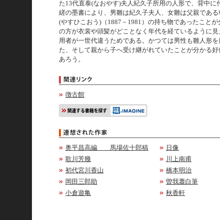
た13代直泰(なおやす)夫人紀久子所用の人形で、背中に
縒の墨書により、男雛は紀久子夫人、女雛は父親である
(やすひこおう)（1887－1981）の持ち物であったこと
の方が衣裳や頭髪がどことなく年代を経ているように見
用者が一世代違うためである。かつては男性も雛人形を
た、そして親から子へ受け継がれていたことが分かる好
あろう。
徴古館
奥平昌高編 馬場佐十郎稿
日像
歌川芳幾
川上南甫
初代宮川香山
橋本明治
岡田三郎助
曽我蕭白筆
小倉遊亀
秋香軒