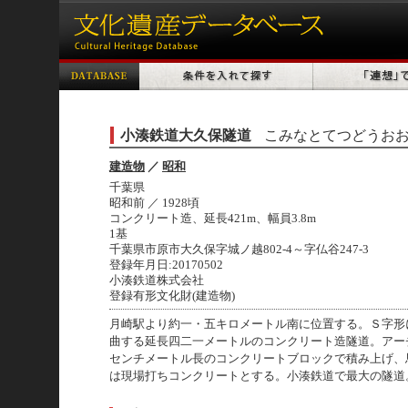
小湊鉄道大久保隧道
こみなとてつどうお
建造物
／
昭和
千葉県
昭和前 ／ 1928頃
コンクリート造、延長421m、幅員3.8m
1基
千葉県市原市大久保字城ノ越802-4～字仏谷247-3
登録年月日:20170502
小湊鉄道株式会社
登録有形文化財(建造物)
月崎駅より約一・五キロメートル南に位置する。Ｓ字形
曲する延長四二一メートルのコンクリート造隧道。アー
センチメートル長のコンクリートブロックで積み上げ、
は現場打ちコンクリートとする。小湊鉄道で最大の隧道