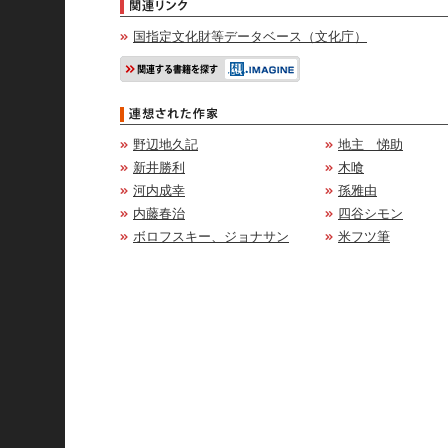
国指定文化財等データベース（文化庁）
野辺地久記
地主 悌助
新井勝利
木喰
河内成幸
孫雅由
内藤春治
四谷シモン
ボロフスキー、ジョナサン
米フツ筆