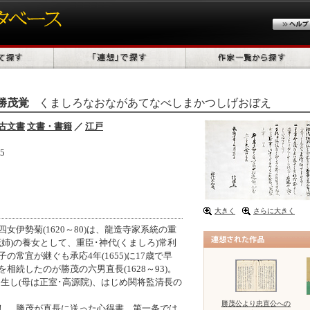
勝茂覚
くましろなおながあてなべしまかつしげおぼえ
古文書
文書・書籍
／
江戸
5
大きく
さらに大きく
女伊勢菊(1620～80)は、龍造寺家系統の重
茂姉)の養女として、重臣･神代(くましろ)常利
の常宜が継ぐも承応4年(1655)に17歳で早
相続したのが勝茂の六男直長(1628～93)。
に誕生し(母は正室･高源院)、はじめ関将監清長の
勝茂公より忠直公への
し、勝茂が直長に送った心得書。第一条では