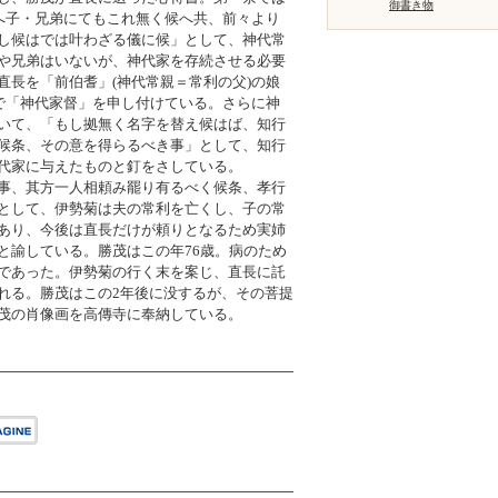
御書き物
)へ子・兄弟にてもこれ無く候へ共、前々より
し候はでは叶わざる儀に候」として、神代常
や兄弟はいないが、神代家を存続させる必要
直長を「前伯耆」(神代常親＝常利の父)の娘
形で「神代家督」を申し付けている。さらに神
いて、「もし拠無く名字を替え候はば、知行
候条、その意を得らるべき事」として、知行
代家に与えたものと釘をさしている。
事、其方一人相頼み罷り有るべく候条、孝行
として、伊勢菊は夫の常利を亡くし、子の常
あり、今後は直長だけが頼りとなるため実姉
と諭している。勝茂はこの年76歳。病のため
であった。伊勢菊の行く末を案じ、直長に託
れる。勝茂はこの2年後に没するが、その菩提
茂の肖像画を高傳寺に奉納している。