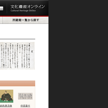
鍋島勝茂像
仰渡書付