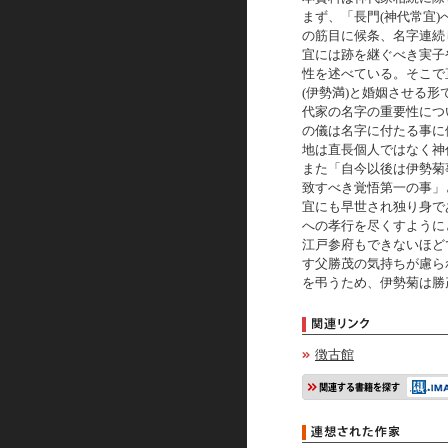
まず、「長門(神代常宜
の筋目に候条、名字連続
宜には跡を継ぐべき実子
性を述べている。そこで
(伊勢満)と婚姻させる
代家の名字の重要性につ
の儀は名字に付たる事に
地は直長個人ではなく神
また「自今以後は伊勢菊
致すべき覚悟第一の事」
宜にも早世され独り身で
への孝行を尽くすように
江戸参府もできないほど
す父勝茂の気持ちが慮ら
を弔うため、伊勢菊は勝
徴古館