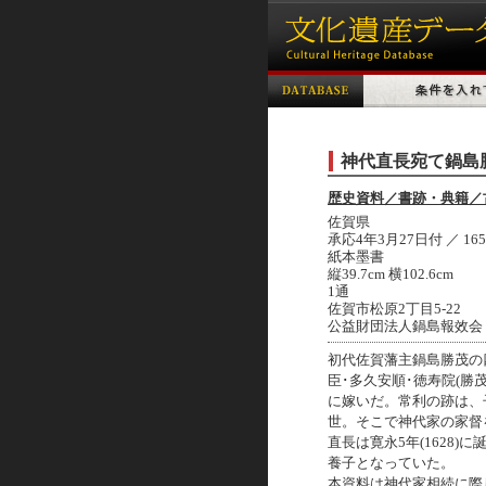
神代直長宛て鍋島
歴史資料／書跡・典籍／
佐賀県
承応4年3月27日付 ／ 165
紙本墨書
縦39.7cm 横102.6cm
1通
佐賀市松原2丁目5-22
公益財団法人鍋島報效会
初代佐賀藩主鍋島勝茂の四
臣･多久安順･徳寿院(勝
に嫁いだ。常利の跡は、子
世。そこで神代家の家督を
直長は寛永5年(1628)
養子となっていた。
本資料は神代家相続に際