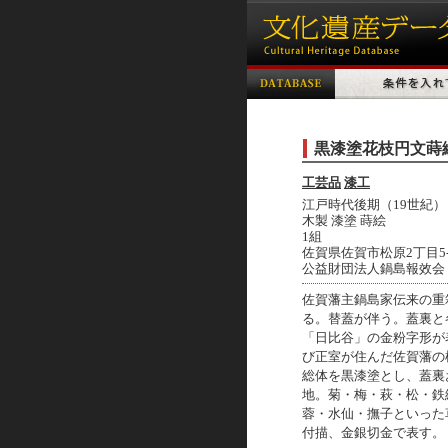
黒漆塗花枝円文蒔
工芸品
漆工
江戸時代後期（19世紀）
木製 漆塗 蒔絵
1組
佐賀県佐賀市松原2丁目5-
公益財団法人鍋島報效会
佐賀藩主鍋島家伝来の重
る。替蓋が伴う。蓋裏と
「日比谷」の金粉字形が
び正室が住んだ佐賀藩の
総体を黒漆塗とし、蓋裏
地。菊・梅・萩・松・鉄
蓉・水仙・撫子といった
付描、金銀切金で表す。