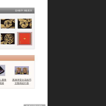
全8枚中 8枚表示
ニ鹿青
黒漆塗雷文花枝円
硯箱
文散蒔絵行器