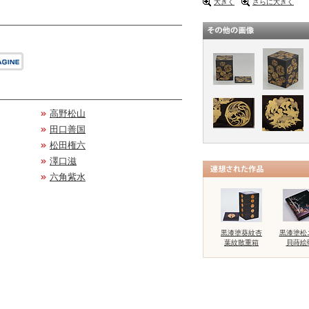
大きく
さらに大きく
高野松山
田口善国
松田権六
澤口滋
六角紫水
黒漆塗葵紋杏
黒漆塗松
葉紋散重箱
貝蒔絵