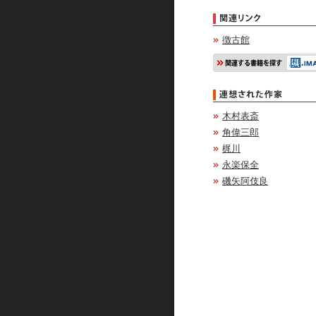
徴古館
木村表斎
角偉三郎
梶川
永楽保全
磯矢阿伎良