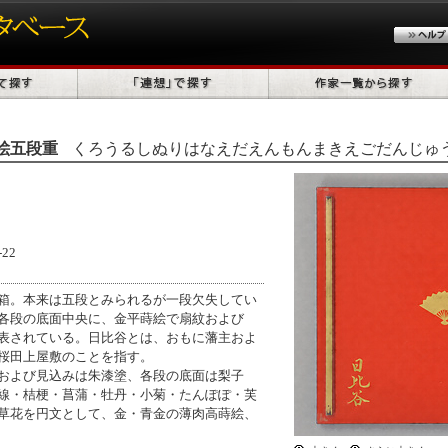
絵五段重
くろうるしぬりはなえだえんもんまきえごだんじゅ
22
箱。本来は五段とみられるが一段欠失してい
各段の底面中央に、金平蒔絵で扇紋および
表されている。日比谷とは、おもに藩主およ
桜田上屋敷のことを指す。
および見込みは朱漆塗、各段の底面は梨子
線・桔梗・菖蒲・牡丹・小菊・たんぽぽ・芙
草花を円文として、金・青金の薄肉高蒔絵、