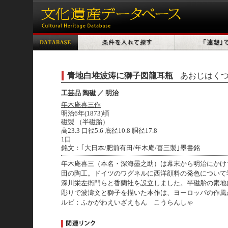
青地白堆波涛に獅子図龍耳瓶
あおじはく
工芸品
陶磁
／
明治
年木庵喜三作
明治6年(1873)頃
磁製 （半磁胎）
高23.3 口径5.6 底径10.8 胴径17.8
1口
銘文：｢大日本/肥前有田/年木庵/喜三製｣墨書銘
年木庵喜三（本名・深海墨之助）は幕末から明治にかけ
田の陶工。ドイツのワグネルに西洋顔料の発色について
深川栄左衛門らと香蘭社を設立しました。半磁胎の素地
彫りで波濤文と獅子を描いた本作は、ヨーロッパの作風
ルビ：ふかがわえいざえもん こうらんしゃ