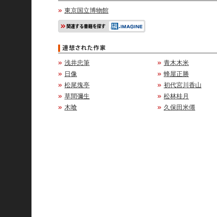
東京国立博物館
浅井忠筆
青木木米
日像
蜂屋正勝
松尾塊亭
初代宮川香山
草間彌生
松林桂月
木喰
久保田米僊