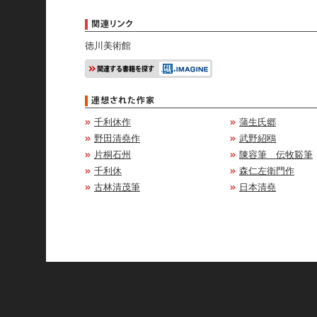
徳川美術館
千利休作
蒲生氏郷
野田清堯作
武野紹鴎
片桐石州
陳容筆 伝牧谿筆
千利休
森仁左衛門作
古林清茂筆
日本清堯