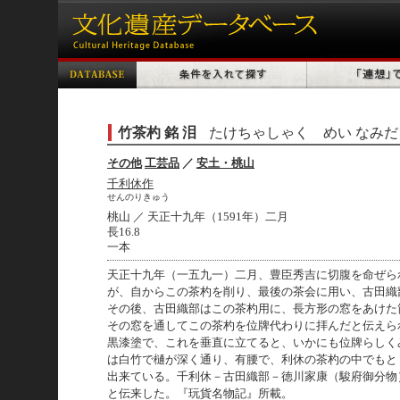
竹茶杓 銘 泪
たけちゃしゃく めい なみだ
その他
工芸品
／
安土・桃山
千利休作
せんのりきゅう
桃山 ／ 天正十九年（1591年）二月
長16.8
一本
天正十九年（一五九一）二月、豊臣秀吉に切腹を命ぜら
が、自からこの茶杓を削り、最後の茶会に用い、古田織
その後、古田織部はこの茶杓用に、長方形の窓をあけた
その窓を通してこの茶杓を位牌代わりに拝んだと伝えら
黒漆塗で、これを垂直に立てると、いかにも位牌らしく
は白竹で樋が深く通り、有腰で、利休の茶杓の中でもと
出来ている。千利休－古田織部－徳川家康（駿府御分物
と伝来した。『玩貨名物記』所載。