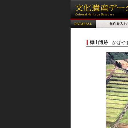
樺山遺跡
かばや