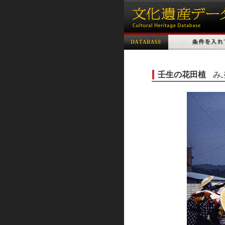
壬生の花田植
み