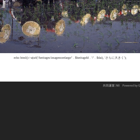
echo html()->a(url('/heritages/imagemorelarge/' . $heritageId . '/' . $dai), 'さらに大きく');