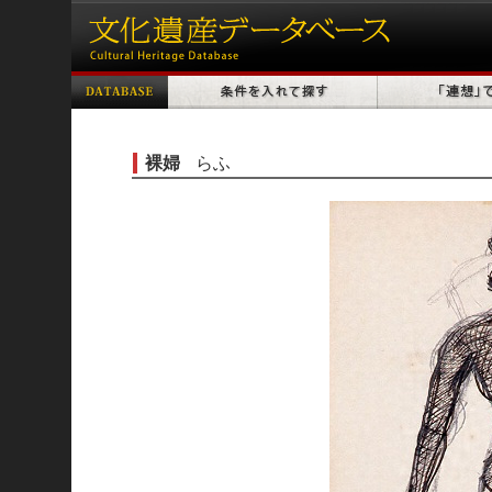
裸婦
らふ