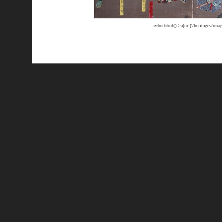
echo html()->a(url('/heritages/im