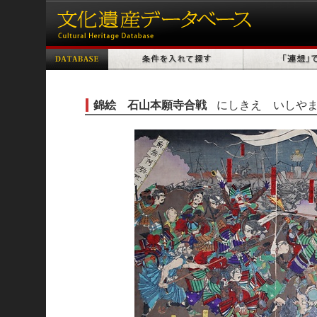
錦絵 石山本願寺合戦
にしきえ いしや