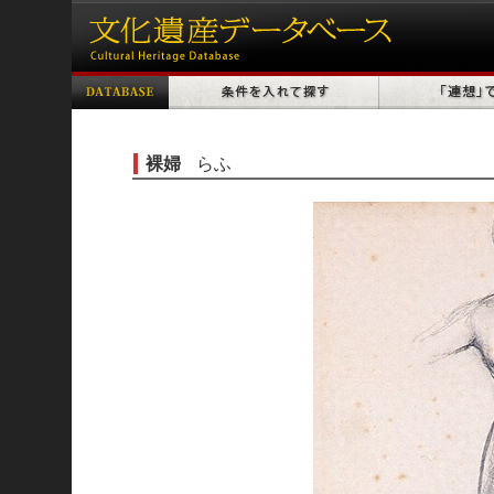
裸婦
らふ