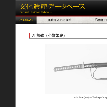
刀 無銘（小野繁慶）
echo html()->a(url('/heritages/im