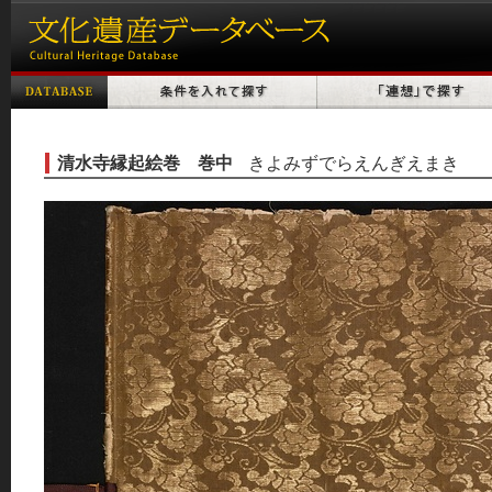
清水寺縁起絵巻 巻中
きよみずでらえんぎえまき