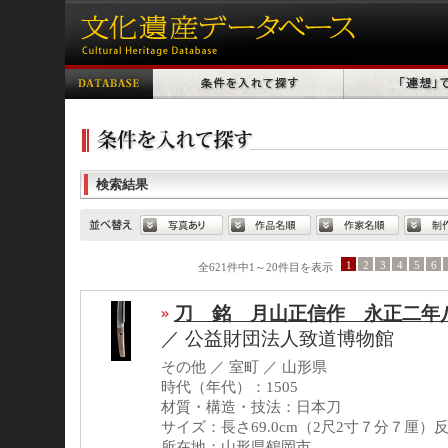
検索結果
1
2
3
4
5
6
全621件中1～20件目を表示
刀 銘 月山正信作 永正二年
／
公益財団法人致道博物館
その他 ／ 室町 ／ 山形県
時代（年代）：1505
材質・構造・技法：日本刀
サイズ：長さ69.0cm（2尺2寸７分７厘）反
所在地：山形県鶴岡市