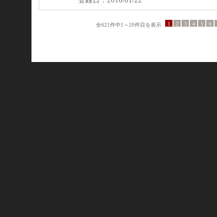
登録日：2010/01/22
1
2
3
4
5
6
全621件中1～20件目を表示