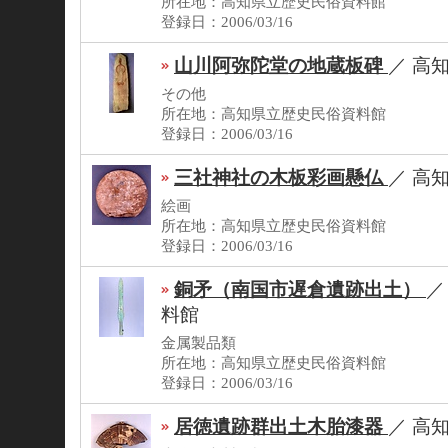
所在地：高知県立歴史民俗資料館
登録日：2006/03/16
山川阿弥陀堂の地蔵板碑
／
高
その他
所在地：高知県立歴史民俗資料館
登録日：2006/03/16
三社神社の木板彩画懸仏
／
高
絵画
所在地：高知県立歴史民俗資料館
登録日：2006/03/16
銅矛（南国市遅倉遺跡出土）
料館
金属製品類
所在地：高知県立歴史民俗資料館
登録日：2006/03/16
居徳遺跡群出土木胎漆器
／
高