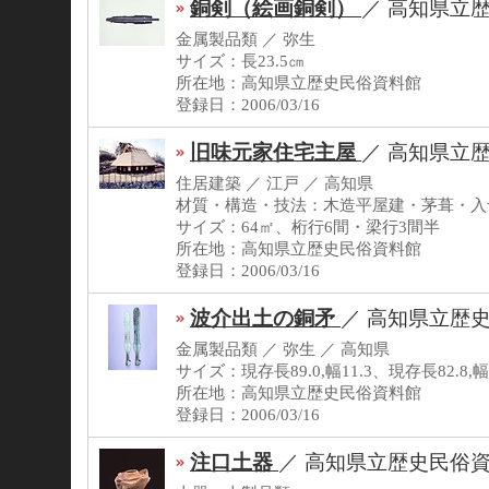
銅剣（絵画銅剣）
／
高知県立
金属製品類 ／ 弥生
サイズ：長23.5㎝
所在地：高知県立歴史民俗資料館
登録日：2006/03/16
旧味元家住宅主屋
／
高知県立
住居建築 ／ 江戸 ／ 高知県
材質・構造・技法：木造平屋建・茅葺・入
サイズ：64㎡、桁行6間・梁行3間半
所在地：高知県立歴史民俗資料館
登録日：2006/03/16
波介出土の銅矛
／
高知県立歴
金属製品類 ／ 弥生 ／ 高知県
サイズ：現存長89.0,幅11.3、現存長82.8,幅
所在地：高知県立歴史民俗資料館
登録日：2006/03/16
注口土器
／
高知県立歴史民俗