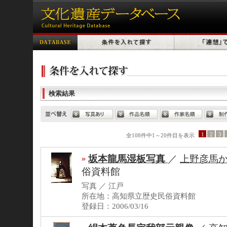
検索結果
1
2
3
全108件中1～20件目を表示
坂本龍馬湿板写真
／
上野彦馬
俗資料館
写真 ／ 江戸
所在地：高知県立歴史民俗資料館
登録日：2006/03/16