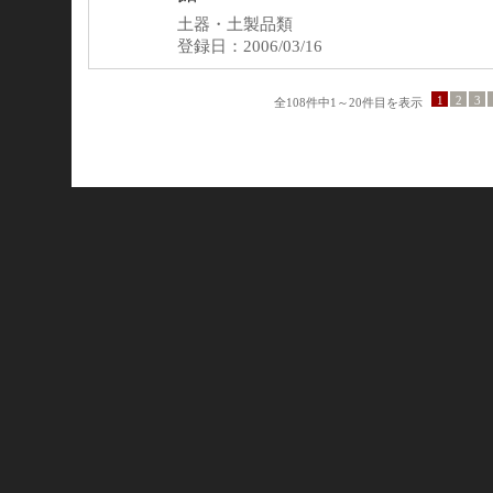
土器・土製品類
登録日：2006/03/16
1
2
3
全108件中1～20件目を表示