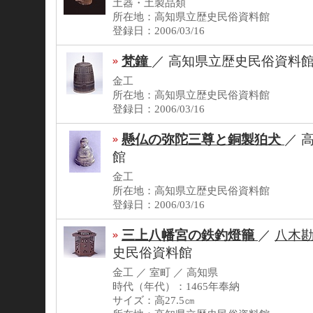
土器・土製品類
所在地：高知県立歴史民俗資料館
登録日：2006/03/16
梵鐘
／
高知県立歴史民俗資料
金工
所在地：高知県立歴史民俗資料館
登録日：2006/03/16
懸仏の弥陀三尊と銅製狛犬
／
館
金工
所在地：高知県立歴史民俗資料館
登録日：2006/03/16
三上八幡宮の鉄釣燈籠
／
八木
史民俗資料館
金工 ／ 室町 ／ 高知県
時代（年代）：1465年奉納
サイズ：高27.5㎝