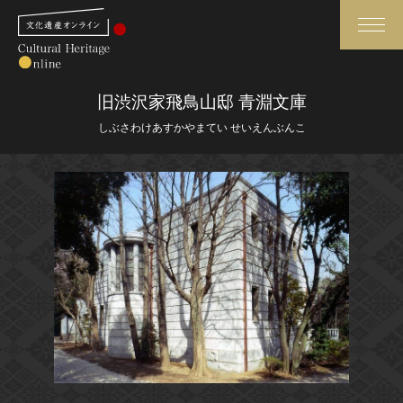
検索
旧渋沢家飛鳥山邸 青淵文庫
しぶさわけあすかやまてい せいえんぶんこ
さらに詳細検索
さらに詳細検索
トップ
媒体資料・関連記事等
作品一覧
博物館、美術館の皆さまへ
カテゴリで見る
文化庁よりご挨拶
世界遺産と無形文化遺産
今月のみどころ
全国の美術館・博物館
お知らせ一覧