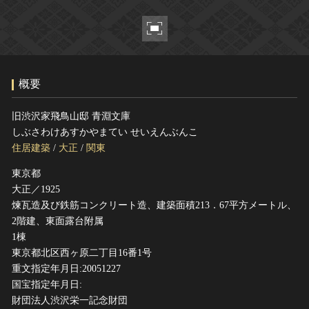
ヘルプ
このサイトについて
世界遺産
関連サイトリンク
無形文化遺産
サイトマップ
動画で見る無形の文化財
概要
サイトのご意見はこちら
旧渋沢家飛鳥山邸 青淵文庫
しぶさわけあすかやまてい せいえんぶんこ
文化遺産データベース
住居建築
/
大正
/
関東
国指定文化財等データベース
東京都
大正／1925
煉瓦造及び鉄筋コンクリート造、建築面積213．67平方メートル、
2階建、東面露台附属
1棟
東京都北区西ヶ原二丁目16番1号
重文指定年月日:20051227
国宝指定年月日:
財団法人渋沢栄一記念財団