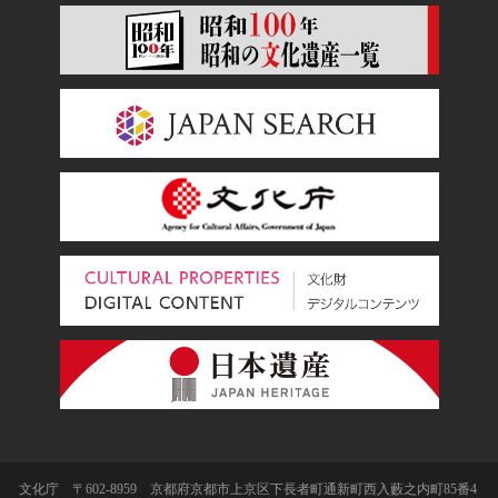
文化庁 〒602-8959 京都府京都市上京区下長者町通新町西入藪之内町85番4