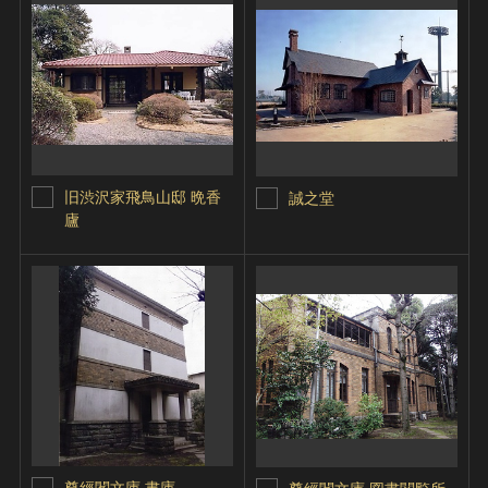
旧渋沢家飛鳥山邸 晩香
誠之堂
廬