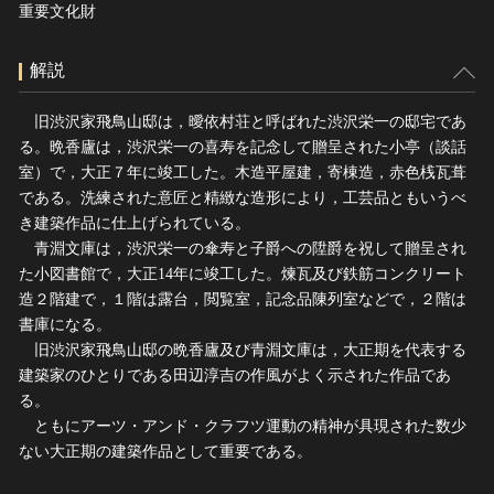
重要文化財
解説
旧渋沢家飛鳥山邸は，曖依村荘と呼ばれた渋沢栄一の邸宅であ
る。晩香廬は，渋沢栄一の喜寿を記念して贈呈された小亭（談話
室）で，大正７年に竣工した。木造平屋建，寄棟造，赤色桟瓦葺
である。洗練された意匠と精緻な造形により，工芸品ともいうべ
き建築作品に仕上げられている。
青淵文庫は，渋沢栄一の傘寿と子爵への陞爵を祝して贈呈され
た小図書館で，大正14年に竣工した。煉瓦及び鉄筋コンクリート
造２階建で，１階は露台，閲覧室，記念品陳列室などで，２階は
書庫になる。
旧渋沢家飛鳥山邸の晩香廬及び青淵文庫は，大正期を代表する
建築家のひとりである田辺淳吉の作風がよく示された作品であ
る。
ともにアーツ・アンド・クラフツ運動の精神が具現された数少
ない大正期の建築作品として重要である。