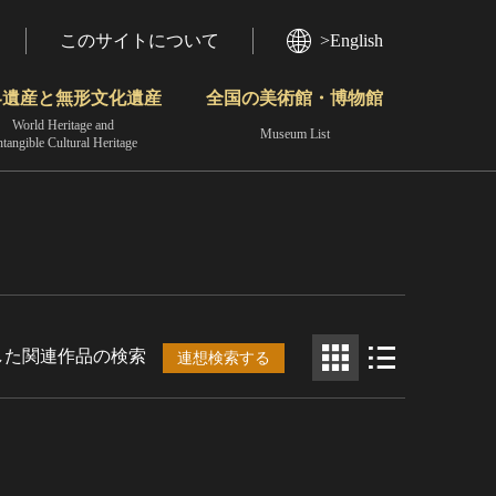
このサイトについて
>English
界遺産と無形文化遺産
全国の美術館・博物館
World Heritage and
Museum List
ntangible Cultural Heritage
今月のみどころ
動画で見る無形の文化財
地域から見る
した関連作品の検索
連想検索する