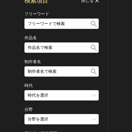
検索項目
閉じる
フリーワード
作品名
制作者名
時代
時代を選択
旧石器 [日本]
分野
縄文 [日本]
分野を選択
弥生 [日本]
建造物