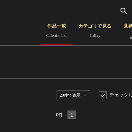
検索
作品一覧
カテゴリで見る
世
Collection List
Gallery
I
さらに詳細検索
覧
時代から見る
無形文化遺産
分野から見る
チェック
20件で表示
1
0件