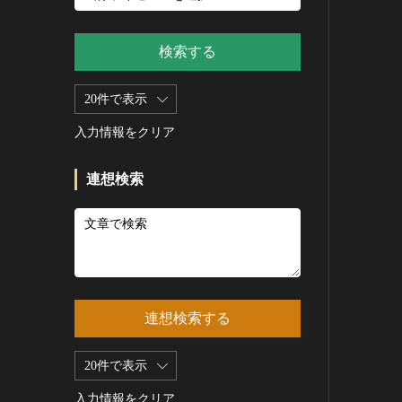
新石器 [朝鮮半島]
記録作成等の措置を講ずべき無
シルクスクリーン
青銅器 [朝鮮半島]
形文化財
CC0
その他
鉄器 [朝鮮半島]
検索する
重要有形民俗文化財
PDM
彫刻
原三国・朝鮮三国 [朝鮮半島]
重要無形民俗文化財
CC BY（表示）
木像
20件で表示
原三国・朝鮮三国 [朝鮮半島]
登録無形民俗文化財
CC BY-SA（表示—継承）
金属像
新羅 [朝鮮半島]
記録作成等の措置を講ずべき無
入力情報をクリア
CC BY-ND（表示—改変禁止）
石像
形の民俗文化財
高麗 [朝鮮半島]
CC BY-NC（表示—非営利）
石膏像
史跡
朝鮮 [朝鮮半島]
連想検索
CC BY-NC-SA（表示—非営利—
その他
名勝
近現代 [朝鮮半島]
継承）
工芸品
天然記念物
旧石器 [中国]
CC BY-NC-ND（表示—非営利—
改変禁止）
金工
特別史跡
新石器 [中国]
IN COPYRIGHT（著作権あり）
漆工
特別名勝
夏 [中国]
IN COPYRIGHT - EU ORPHAN
染織
特別天然記念物
殷（商） [中国]
WORK（著作権あり-EU孤児著
連想検索する
陶磁
重要文化的景観
周 [中国]
作物）
ガラス
重要伝統的建造物群保存地区
春秋時代 [中国]
IN COPYRIGHT -
20件で表示
その他
EDUCATIONAL USE
選定保存技術
戦国時代 [中国]
PERMITTED（著作権あり-教育
その他の美術
入力情報をクリア
未指定
秦 [中国]