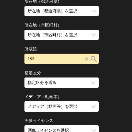
古墳 [日本]
所在地（都道府県）
宗教建築
飛鳥 [日本]
所在地（都道府県）を選択
城郭建築
奈良 [日本]
住居建築
所在地（市区町村）
平安 [日本]
近世以前その他
鎌倉 [日本]
所在地（市区町村）を選択
近代その他
南北朝 [日本]
所蔵館
絵画
室町 [日本]
日本画
安土・桃山 [日本]
油彩画
江戸 [日本]
指定区分
水彩
明治 [日本]
素描
指定区分を選択
大正 [日本]
東洋画(日本画を除く)
昭和以降 [日本]
国宝
メディア（動画等）
その他
昭和 [日本]
重要文化財
メディア（動画等）を選択
版画
平成 [日本]
登録有形文化財
木版画
令和 [日本]
動画
重要無形文化財
画像ライセンス
銅版画
旧石器 [朝鮮半島]
高画質画像
登録無形文化財
画像ライセンスを選択
リトグラフ（石版画）