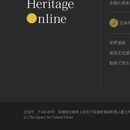
RESTRICTIONS（著作権なし-
全国の美術
能楽
他の法的制限あり）
文楽
NO COPYRIGHT - UNITED
歌舞伎
STATES（著作権なし-米国の法
日本
律上）
音楽
COPYRIGHT NOT
その他
EVALUATED（著作権未評価）
世界遺産
工芸技術
COPYRIGHT
無形文化遺
金工
UNDETERMINED（著作権未決
定）
漆芸
動画で見る
NO KNOWN COPYRIGHT（知
染織
る限り著作権なし）
陶芸
COPYRIGHT UNDETERMINED
その他
- JP ORPHAN WORK（著作権未
生活文化
決定-裁定制度利用著作物）
生活文化（食文化を除く）
食文化
文化庁 〒602-8959 京都府京都市上京区下長者町通新町西入藪之内
(C) The Agency for Cultural Affairs
その他
民俗