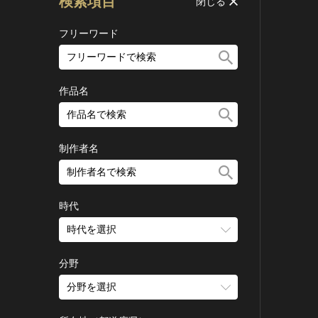
検索項目
閉じる
フリーワード
作品名
制作者名
時代
時代を選択
旧石器 [日本]
分野
縄文 [日本]
分野を選択
弥生 [日本]
建造物