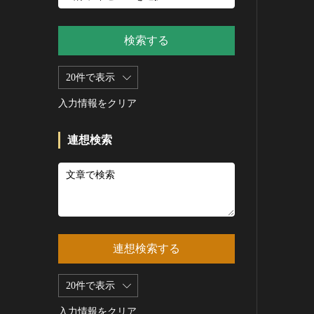
新石器 [朝鮮半島]
記録作成等の措置を講ずべき無
シルクスクリーン
青銅器 [朝鮮半島]
形文化財
CC0
その他
鉄器 [朝鮮半島]
検索する
重要有形民俗文化財
PDM
彫刻
原三国・朝鮮三国 [朝鮮半島]
重要無形民俗文化財
CC BY（表示）
木像
20件で表示
原三国・朝鮮三国 [朝鮮半島]
登録無形民俗文化財
CC BY-SA（表示—継承）
金属像
新羅 [朝鮮半島]
記録作成等の措置を講ずべき無
入力情報をクリア
CC BY-ND（表示—改変禁止）
石像
形の民俗文化財
高麗 [朝鮮半島]
CC BY-NC（表示—非営利）
石膏像
史跡
朝鮮 [朝鮮半島]
連想検索
CC BY-NC-SA（表示—非営利—
その他
名勝
近現代 [朝鮮半島]
継承）
工芸品
天然記念物
旧石器 [中国]
CC BY-NC-ND（表示—非営利—
改変禁止）
金工
特別史跡
新石器 [中国]
IN COPYRIGHT（著作権あり）
漆工
特別名勝
夏 [中国]
IN COPYRIGHT - EU ORPHAN
染織
特別天然記念物
殷（商） [中国]
WORK（著作権あり-EU孤児著
連想検索する
陶磁
重要文化的景観
周 [中国]
作物）
ガラス
重要伝統的建造物群保存地区
春秋時代 [中国]
IN COPYRIGHT -
20件で表示
その他
EDUCATIONAL USE
選定保存技術
戦国時代 [中国]
PERMITTED（著作権あり-教育
その他の美術
入力情報をクリア
未指定
秦 [中国]