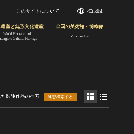
このサイトについて
>English
界遺産と無形文化遺産
全国の美術館・博物館
World Heritage and
Museum List
ntangible Cultural Heritage
今月のみどころ
動画で見る無形の文化財
地域から見る
した関連作品の検索
連想検索する