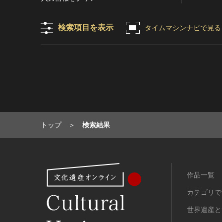
目的の利用可）
写真
有形文化財(建造物)
漢 [中国]
IN COPYRIGHT -
デザイン
有形文化財(美術工芸品)
三国 [中国]
検索項目を表示
タイムマシンナビで見る
NONCOMMERCIAL USE
PERMITTED（著作権あり-非営
書
無形文化財
晋 [中国]
利目的の利用可）
その他
民俗文化財(有形民俗文化財)
五胡十六国 [中国]
IN COPYRIGHT -
考古資料
民俗文化財(無形民俗文化財)
南北朝（六朝） [中国]
RIGHTSHOLDER(S)
石器・石製品類
記念物(史跡)
隋 [中国]
UNLOCATABLE OR
UNIDENTIFIABLE（著作権あ
土器・土製品類
記念物(名勝)
唐 [中国]
り-著作権者不明）
金属製品類
記念物(天然記念物)
五代十国 [中国]
NO COPYRIGHT -
木簡・木製品類
伝統的建造物群保存地区
宋 [中国]
トップ
検索結果
CONTRACTUAL
骨角・牙・貝製品類
文化財保存技術
元 [中国]
RESTRICTIONS（著作権なし-
契約による制限あり）
その他
地方指定文化財
明 [中国]
NO COPYRIGHT -
歴史資料／書跡・典籍／古文書
清 [中国]
NONCOMMERCIAL USE
作品一覧
文書・書籍
近現代 [中国]
ONLY（著作権なし-非営利目的
絵図・地図
カテゴリで
のみ利用可）
その他
NO COPYRIGHT - OTHER
世界遺産と
KNOWN LEGAL
伝統芸能