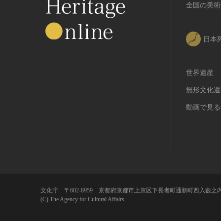
RESTRICTIONS（著作権なし-
全国の美術
能楽
他の法的制限あり）
文楽
NO COPYRIGHT - UNITED
歌舞伎
STATES（著作権なし-米国の法
日本
律上）
音楽
COPYRIGHT NOT
その他
EVALUATED（著作権未評価）
世界遺産
工芸技術
COPYRIGHT
無形文化遺
金工
UNDETERMINED（著作権未決
定）
漆芸
動画で見る
NO KNOWN COPYRIGHT（知
染織
る限り著作権なし）
陶芸
COPYRIGHT UNDETERMINED
その他
- JP ORPHAN WORK（著作権未
生活文化
決定-裁定制度利用著作物）
生活文化（食文化を除く）
食文化
文化庁 〒602-8959 京都府京都市上京区下長者町通新町西入藪之内
(C) The Agency for Cultural Affairs
その他
民俗