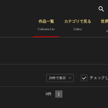
検索
作品一覧
カテゴリで見る
世
Collection List
Gallery
I
さらに詳細検索
覧
時代から見る
無形文化遺産
分野から見る
チェック
20件で表示
1
0件