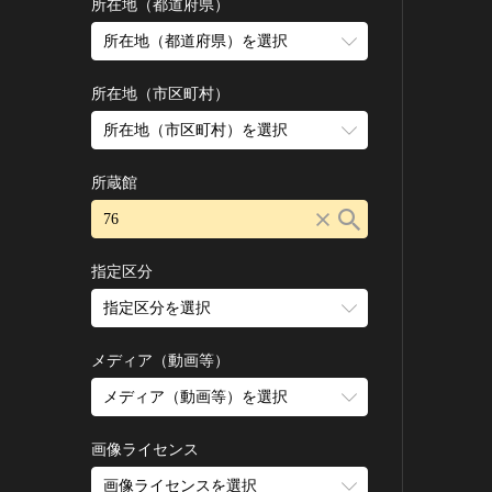
古墳 [日本]
所在地（都道府県）
宗教建築
飛鳥 [日本]
所在地（都道府県）を選択
城郭建築
奈良 [日本]
住居建築
所在地（市区町村）
平安 [日本]
近世以前その他
鎌倉 [日本]
所在地（市区町村）を選択
近代その他
南北朝 [日本]
所蔵館
絵画
室町 [日本]
日本画
安土・桃山 [日本]
油彩画
江戸 [日本]
指定区分
水彩
明治 [日本]
素描
指定区分を選択
大正 [日本]
東洋画(日本画を除く)
昭和以降 [日本]
国宝
メディア（動画等）
その他
昭和 [日本]
重要文化財
メディア（動画等）を選択
版画
平成 [日本]
登録有形文化財
木版画
令和 [日本]
動画
重要無形文化財
画像ライセンス
銅版画
旧石器 [朝鮮半島]
高画質画像
登録無形文化財
画像ライセンスを選択
リトグラフ（石版画）