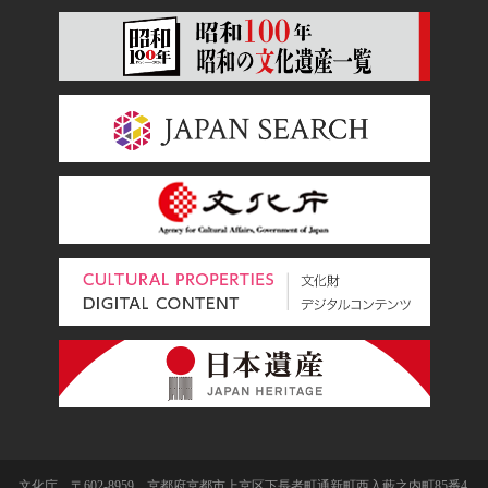
文化庁 〒602-8959 京都府京都市上京区下長者町通新町西入藪之内町85番4