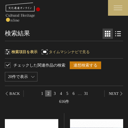
検索
検索結果
さらに詳細検索
検索項目を表示
タイムマシンナビで見る
チェックした関連作品の検索
連想検索する
検索項目
閉じる
さらに詳細検索
20件で表示
フリーワード
トップ
媒体資料・関連記事等
1
2
3
4
5
6
…
31
BACK
NEXT
作品一覧
博物館、美術館の皆さまへ
616件
作品名
カテゴリで見る
文化庁よりご挨拶
世界遺産と無形文化遺産
今月のみどころ
全国の美術館・博物館
お知らせ一覧
制作者名