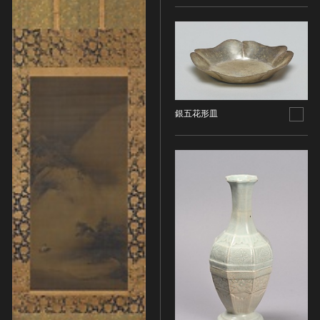
その他
近現代 [朝鮮半島]
CC BY-NC-ND（表示—非営利—改変禁止）
特別史跡
工芸品
旧石器 [中国]
IN COPYRIGHT（著作権あり）
特別名勝
金工
新石器 [中国]
IN COPYRIGHT - EU ORPHAN WORK（著作権あり-
特別天然記念物
漆工
夏 [中国]
EU孤児著作物）
連想検索する
重要文化的景観
染織
殷（商） [中国]
IN COPYRIGHT - EDUCATIONAL USE
重要伝統的建造物群保存地区
PERMITTED（著作権あり-教育目的の利用可）
入力情報をクリア
陶磁
周 [中国]
20件で表示
銀五花形皿
選定保存技術
IN COPYRIGHT - NONCOMMERCIAL USE
ガラス
春秋時代 [中国]
PERMITTED（著作権あり-非営利目的の利用可）
未指定
その他
戦国時代 [中国]
IN COPYRIGHT - RIGHTSHOLDER(S) UNLOCATABLE
有形文化財(建造物)
その他の美術
秦 [中国]
OR UNIDENTIFIABLE（著作権あり-著作権者不明）
有形文化財(美術工芸品)
写真
漢 [中国]
NO COPYRIGHT - CONTRACTUAL
無形文化財
RESTRICTIONS（著作権なし-契約による制限あり）
デザイン
三国 [中国]
民俗文化財(有形民俗文化財)
NO COPYRIGHT - NONCOMMERCIAL USE ONLY（著
書
晋 [中国]
民俗文化財(無形民俗文化財)
作権なし-非営利目的のみ利用可）
その他
五胡十六国 [中国]
記念物(史跡)
NO COPYRIGHT - OTHER KNOWN LEGAL
考古資料
南北朝（六朝） [中国]
RESTRICTIONS（著作権なし-他の法的制限あり）
記念物(名勝)
石器・石製品類
隋 [中国]
NO COPYRIGHT - UNITED STATES（著作権なし-米国
記念物(天然記念物)
土器・土製品類
唐 [中国]
の法律上）
伝統的建造物群保存地区