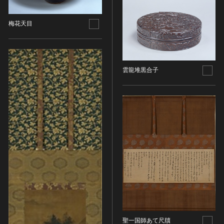
名勝
梅花天目
庭園
渓谷・渓流
海浜
山岳
雲龍堆黒合子
その他
天然記念物
動物
植物
地質鉱物
天然保護区域
文化的景観
伝統的建造物群
武家町
宿場町
聖一国師あて尺牘
港町