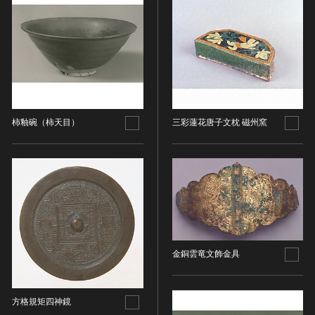
ヘルプ
このサイトについて
世界遺産
時代
関連サイトリンク
無形文化遺産
宋 [中国]
サイトマップ
動画で見る無形の文化財
サイトのご意見はこちら
旧石器 [日本]
分野
柿釉碗（柿天目）
三彩蓮花唐子文枕 磁州窯
縄文 [日本]
分野を選択
弥生 [日本]
文化遺産データベース
建造物
古墳 [日本]
所在地（都道府県）
国指定文化財等データベース
宗教建築
飛鳥 [日本]
所在地（都道府県）を選択
城郭建築
奈良 [日本]
住居建築
所在地（市区町村）
平安 [日本]
近世以前その他
鎌倉 [日本]
所在地（市区町村）を選択
金銅雲竜文飾金具
近代その他
南北朝 [日本]
所蔵館
絵画
室町 [日本]
日本画
安土・桃山 [日本]
方格規矩四神鏡