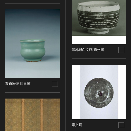
油彩画
江戸 [日本]
指定区分
水彩
明治 [日本]
素描
指定区分を選択
大正 [日本]
東洋画(日本画を除く)
昭和以降 [日本]
国宝
メディア（動画等）
その他
昭和 [日本]
重要文化財
メディア（動画等）を選択
版画
平成 [日本]
登録有形文化財
黒地飛白文碗 磁州窯
木版画
令和 [日本]
動画
重要無形文化財
画像ライセンス
銅版画
旧石器 [朝鮮半島]
高画質画像
登録無形文化財
画像ライセンスを選択
リトグラフ（石版画）
新石器 [朝鮮半島]
記録作成等の措置を講ずべき無形文化財
シルクスクリーン
青銅器 [朝鮮半島]
CC0
重要有形民俗文化財
検索する
その他
鉄器 [朝鮮半島]
青磁唾壺 龍泉窯
PDM
重要無形民俗文化財
彫刻
原三国・朝鮮三国 [朝鮮半島]
CC BY（表示）
入力情報をクリア
登録無形民俗文化財
20件で表示
木像
原三国・朝鮮三国 [朝鮮半島]
CC BY-SA（表示—継承）
記録作成等の措置を講ずべき無形の民俗文化財
金属像
新羅 [朝鮮半島]
CC BY-ND（表示—改変禁止）
史跡
連想検索
石像
高麗 [朝鮮半島]
CC BY-NC（表示—非営利）
名勝
石膏像
朝鮮 [朝鮮半島]
素文鏡
CC BY-NC-SA（表示—非営利—継承）
天然記念物