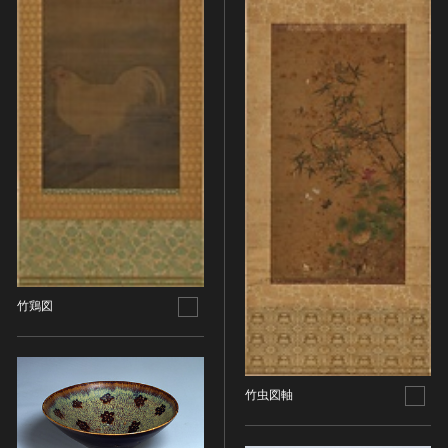
染織
陶芸
その他
生活文化
生活文化（食文化を除く）
食文化
その他
民俗
有形民俗文化財
無形民俗文化財
史跡
竹鶏図
古墳
社寺跡又は旧境内
城跡
竹虫図軸
集落跡
その他