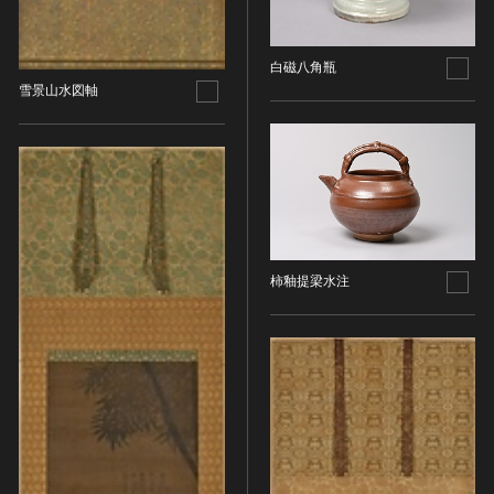
金属製品類
五代十国 [中国]
COPYRIGHT NOT EVALUATED（著作権未評価）
文化財保存技術
木簡・木製品類
宋 [中国]
COPYRIGHT UNDETERMINED（著作権未決定）
地方指定文化財
骨角・牙・貝製品類
元 [中国]
NO KNOWN COPYRIGHT（知る限り著作権なし）
白磁八角瓶
雪景山水図軸
その他
COPYRIGHT UNDETERMINED - JP ORPHAN
明 [中国]
WORK（著作権未決定-裁定制度利用著作物）
歴史資料／書跡・典籍／古文書
清 [中国]
文書・書籍
近現代 [中国]
絵図・地図
その他
伝統芸能
能楽
柿釉提梁水注
文楽
歌舞伎
音楽
その他
工芸技術
金工
漆芸