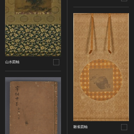
農・山村集落
その他
文化財保存技術
建造物
美術工芸品
伝統芸能
工芸技術
山水図軸
民俗芸能
雛雀図軸