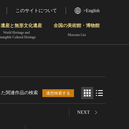
このサイトについて
>English
界遺産と無形文化遺産
全国の美術館・博物館
World Heritage and
Museum List
ntangible Cultural Heritage
今月のみどころ
動画で見る無形の文化財
地域から見る
した関連作品の検索
連想検索する
NEXT