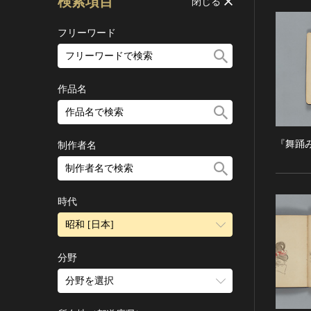
検索項目
閉じる
フリーワード
作品名
『舞踊
制作者名
時代
昭和 [日本]
旧石器 [日本]
分野
縄文 [日本]
分野を選択
弥生 [日本]
建造物