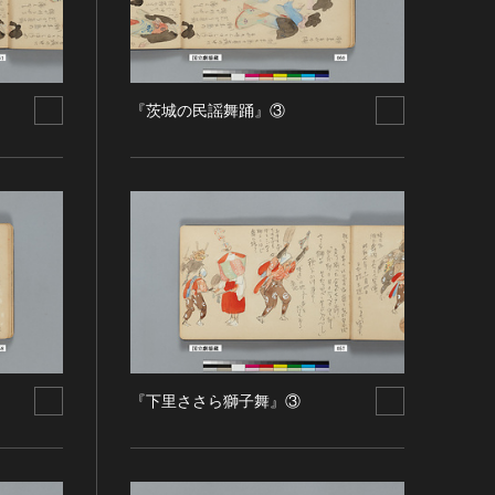
『茨城の民謡舞踊』③
『下里ささら獅子舞』③