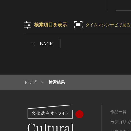
RESTRICTIONS（著作権なし-
能楽
他の法的制限あり）
文楽
NO COPYRIGHT - UNITED
歌舞伎
STATES（著作権なし-米国の法
検索項目を表示
タイムマシンナビで見る
律上）
音楽
COPYRIGHT NOT
その他
EVALUATED（著作権未評価）
BACK
工芸技術
COPYRIGHT
金工
UNDETERMINED（著作権未決
定）
漆芸
NO KNOWN COPYRIGHT（知
染織
る限り著作権なし）
陶芸
トップ
検索結果
COPYRIGHT UNDETERMINED
その他
- JP ORPHAN WORK（著作権未
生活文化
決定-裁定制度利用著作物）
生活文化（食文化を除く）
作品一覧
食文化
その他
カテゴリで
民俗