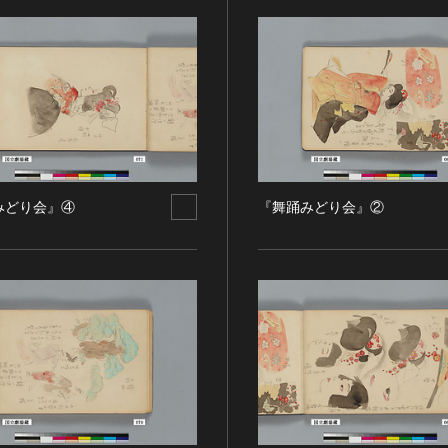
みどり会』④
『舞踊みどり会』②