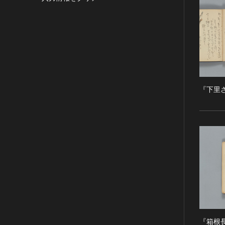
目的の利用可）
写真
有形文化財(建造物)
漢 [中国]
IN COPYRIGHT -
デザイン
有形文化財(美術工芸品)
三国 [中国]
NONCOMMERCIAL USE
PERMITTED（著作権あり-非営
書
無形文化財
晋 [中国]
利目的の利用可）
その他
民俗文化財(有形民俗文化財)
五胡十六国 [中国]
IN COPYRIGHT -
考古資料
民俗文化財(無形民俗文化財)
南北朝（六朝） [中国]
RIGHTSHOLDER(S)
石器・石製品類
記念物(史跡)
隋 [中国]
UNLOCATABLE OR
『下里
UNIDENTIFIABLE（著作権あ
土器・土製品類
記念物(名勝)
唐 [中国]
り-著作権者不明）
金属製品類
記念物(天然記念物)
五代十国 [中国]
NO COPYRIGHT -
木簡・木製品類
伝統的建造物群保存地区
宋 [中国]
CONTRACTUAL
骨角・牙・貝製品類
文化財保存技術
元 [中国]
RESTRICTIONS（著作権なし-
契約による制限あり）
その他
地方指定文化財
明 [中国]
NO COPYRIGHT -
歴史資料／書跡・典籍／古文書
清 [中国]
NONCOMMERCIAL USE
文書・書籍
近現代 [中国]
ONLY（著作権なし-非営利目的
絵図・地図
のみ利用可）
その他
NO COPYRIGHT - OTHER
KNOWN LEGAL
『箱根
伝統芸能