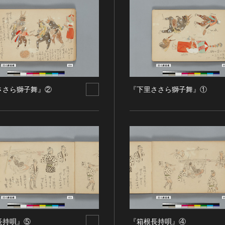
ささら獅子舞』②
『下里ささら獅子舞』①
長持唄』⑤
『箱根長持唄』④