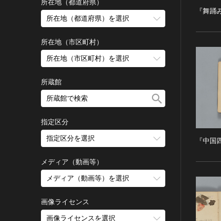
古墳 [日本]
所在地（都道府県）
『舞踊
宗教建築
飛鳥 [日本]
所在地（都道府県）を選択
城郭建築
奈良 [日本]
住居建築
所在地（市区町村）
平安 [日本]
近世以前その他
鎌倉 [日本]
所在地（市区町村）を選択
近代その他
南北朝 [日本]
所蔵館
絵画
室町 [日本]
日本画
安土・桃山 [日本]
油彩画
江戸 [日本]
指定区分
水彩
明治 [日本]
素描
指定区分を選択
大正 [日本]
『中国
東洋画(日本画を除く)
昭和以降 [日本]
国宝
メディア（動画等）
その他
昭和 [日本]
重要文化財
メディア（動画等）を選択
版画
平成 [日本]
登録有形文化財
木版画
令和 [日本]
動画
重要無形文化財
画像ライセンス
銅版画
旧石器 [朝鮮半島]
高画質画像
登録無形文化財
画像ライセンスを選択
リトグラフ（石版画）