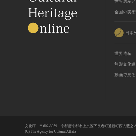
世界遺産と
有形民俗文化財
全国の美術
無形民俗文化財
史跡
古墳
日本
社寺跡又は旧境内
城跡
世界遺産
集落跡
無形文化遺
その他
名勝
動画で見る
庭園
渓谷・渓流
海浜
山岳
その他
天然記念物
文化庁 〒602-8959 京都府京都市上京区下長者町通新町西入藪之内
(C) The Agency for Cultural Affairs
動物