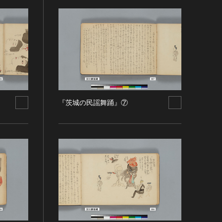
『茨城の民謡舞踊』⑦