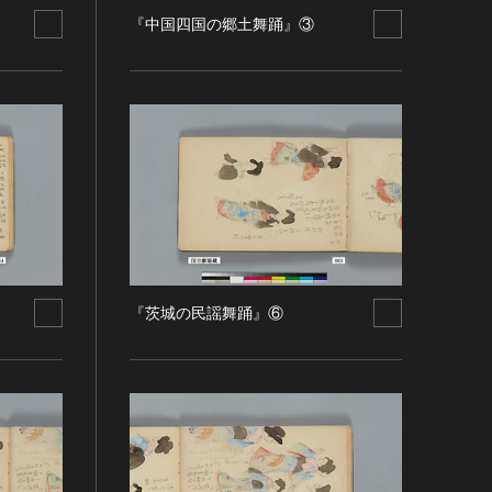
『中国四国の郷土舞踊』③
『茨城の民謡舞踊』⑥