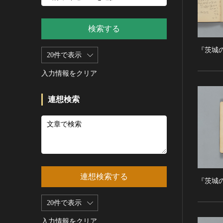
新石器 [朝鮮半島]
記録作成等の措置を講ずべき無
シルクスクリーン
青銅器 [朝鮮半島]
形文化財
CC0
その他
鉄器 [朝鮮半島]
検索する
重要有形民俗文化財
PDM
彫刻
原三国・朝鮮三国 [朝鮮半島]
重要無形民俗文化財
CC BY（表示）
『茨城
木像
20件で表示
原三国・朝鮮三国 [朝鮮半島]
登録無形民俗文化財
CC BY-SA（表示—継承）
金属像
新羅 [朝鮮半島]
記録作成等の措置を講ずべき無
入力情報をクリア
CC BY-ND（表示—改変禁止）
石像
形の民俗文化財
高麗 [朝鮮半島]
CC BY-NC（表示—非営利）
石膏像
史跡
朝鮮 [朝鮮半島]
連想検索
CC BY-NC-SA（表示—非営利—
その他
名勝
近現代 [朝鮮半島]
継承）
工芸品
天然記念物
旧石器 [中国]
CC BY-NC-ND（表示—非営利—
改変禁止）
金工
特別史跡
新石器 [中国]
IN COPYRIGHT（著作権あり）
漆工
特別名勝
夏 [中国]
IN COPYRIGHT - EU ORPHAN
染織
特別天然記念物
殷（商） [中国]
WORK（著作権あり-EU孤児著
連想検索する
陶磁
重要文化的景観
周 [中国]
『茨城
作物）
ガラス
重要伝統的建造物群保存地区
春秋時代 [中国]
IN COPYRIGHT -
20件で表示
その他
EDUCATIONAL USE
選定保存技術
戦国時代 [中国]
PERMITTED（著作権あり-教育
その他の美術
入力情報をクリア
未指定
秦 [中国]