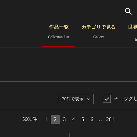
検索
作品一覧
カテゴリで見る
世
Collection List
Gallery
I
さらに詳細検索
覧
時代から見る
無形文化遺産
分野から見る
チェック
20件で表示
1
2
3
4
5
6
…
281
5601件