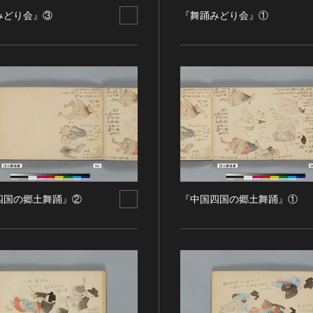
みどり会』③
『舞踊みどり会』①
四国の郷土舞踊』②
『中国四国の郷土舞踊』①