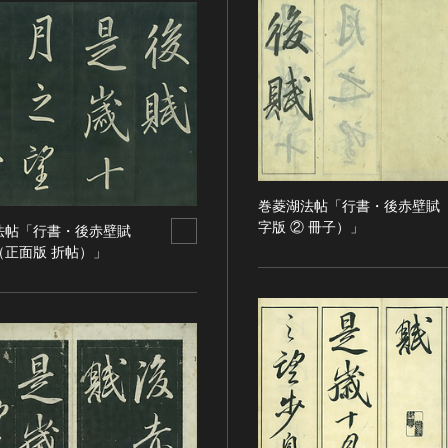
巻菱湖法帖「行書・後赤壁賦
字版 ② 冊子）」
法帖「行書・後赤壁賦
（正面版 折帖）」