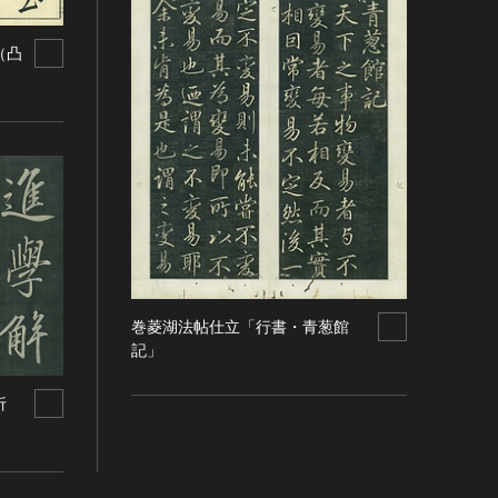
（凸
巻菱湖法帖仕立「行書・青葱館
記」
折