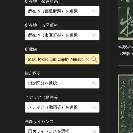
古墳 [日本]
所在地（都道府県）
宗教建築
飛鳥 [日本]
所在地（都道府県）を選択
城郭建築
奈良 [日本]
住居建築
所在地（市区町村）
平安 [日本]
近世以前その他
鎌倉 [日本]
所在地（市区町村）を選択
近代その他
南北朝 [日本]
巻菱湖
所蔵館
絵画
室町 [日本]
（左版 
日本画
安土・桃山 [日本]
油彩画
江戸 [日本]
指定区分
水彩
明治 [日本]
素描
指定区分を選択
大正 [日本]
東洋画(日本画を除く)
昭和以降 [日本]
国宝
メディア（動画等）
その他
昭和 [日本]
重要文化財
メディア（動画等）を選択
版画
平成 [日本]
登録有形文化財
木版画
令和 [日本]
動画
重要無形文化財
画像ライセンス
銅版画
旧石器 [朝鮮半島]
高画質画像
登録無形文化財
画像ライセンスを選択
リトグラフ（石版画）