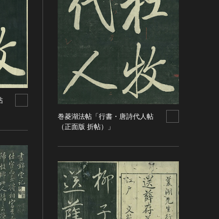
帖
巻菱湖法帖「行書・唐詩代人帖
（正面版 折帖）」