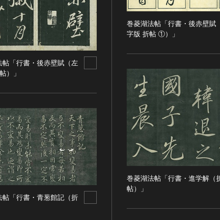
巻菱湖法帖「行書・後赤壁賦
字版 折帖 ①）」
法帖「行書・後赤壁賦（左
折帖）」
巻菱湖法帖「行書・進学解（
帖）」
法帖「行書・青葱館記（折