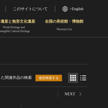
このサイトについて
>English
界遺産と無形文化遺産
全国の美術館・博物館
World Heritage and
Museum List
ntangible Cultural Heritage
今月のみどころ
動画で見る無形の文化財
地域から見る
した関連作品の検索
連想検索する
NEXT