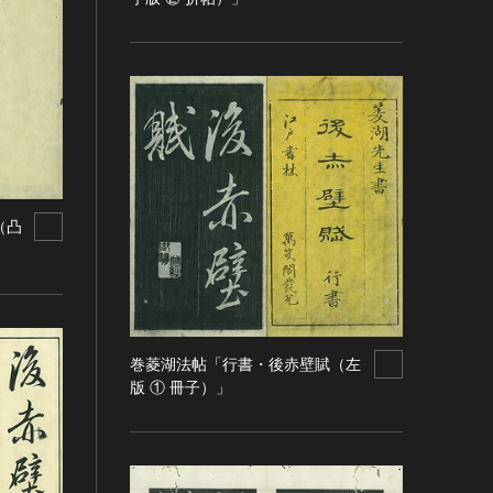
（凸
巻菱湖法帖「行書・後赤壁賦（左
版 ① 冊子）」