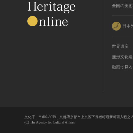
植物
全国の美術
地質鉱物
天然保護区域
日本
文化的景観
伝統的建造物群
世界遺産
武家町
宿場町
無形文化遺
港町
動画で見る
農・山村集落
その他
文化財保存技術
建造物
美術工芸品
伝統芸能
文化庁 〒602-8959 京都府京都市上京区下長者町通新町西入藪之内
工芸技術
(C) The Agency for Cultural Affairs
民俗芸能