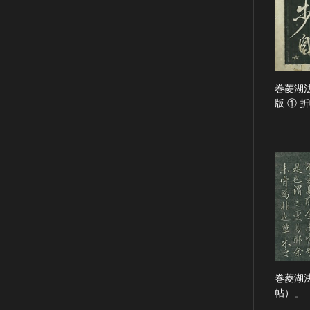
RESTRICTIONS（著作権なし-
能楽
他の法的制限あり）
文楽
NO COPYRIGHT - UNITED
歌舞伎
STATES（著作権なし-米国の法
律上）
音楽
COPYRIGHT NOT
巻菱湖
その他
EVALUATED（著作権未評価）
版 ① 
工芸技術
COPYRIGHT
金工
UNDETERMINED（著作権未決
定）
漆芸
NO KNOWN COPYRIGHT（知
染織
る限り著作権なし）
陶芸
COPYRIGHT UNDETERMINED
その他
- JP ORPHAN WORK（著作権未
生活文化
決定-裁定制度利用著作物）
生活文化（食文化を除く）
食文化
巻菱湖
その他
帖）」
民俗