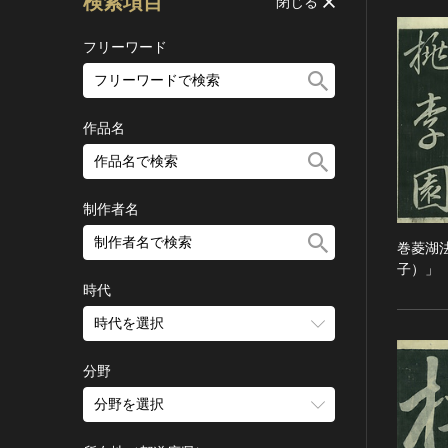
検索項目
閉じる
フリーワード
作品名
制作者名
巻菱湖
子）」
時代
時代を選択
旧石器 [日本]
分野
縄文 [日本]
分野を選択
弥生 [日本]
建造物