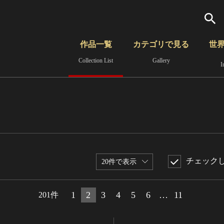
検索
作品一覧
カテゴリで見る
世
Collection List
Gallery
I
さらに詳細検索
覧
時代から見る
無形文化遺産
分野から見る
チェック
20件で表示
1
2
3
4
5
6
…
11
201件