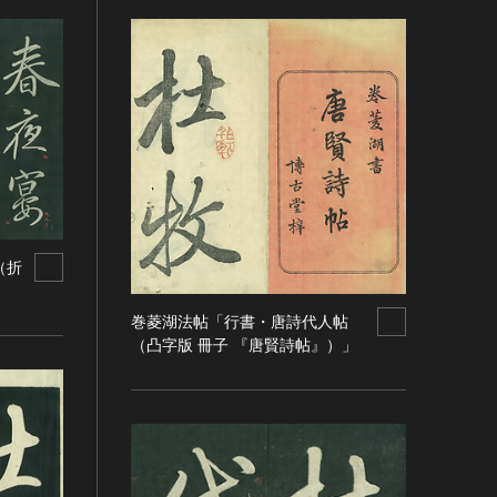
（折
巻菱湖法帖「行書・唐詩代人帖
（凸字版 冊子 『唐賢詩帖』）」