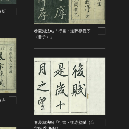
（折
巻菱湖法帖「行書・送薛存義序
（冊子）」
（左
巻菱湖法帖「行書・後赤壁賦（凸
字版 ② 折帖）」