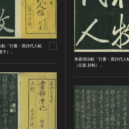
法帖「行書・唐詩代人帖
冊子）」
巻菱湖法帖「行書・唐詩代人
（左版 折帖）」