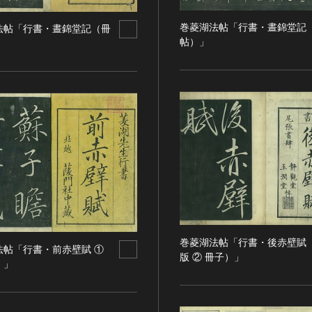
巻菱湖法帖「行書・晝錦堂記
法帖「行書・晝錦堂記（冊
帖）」
巻菱湖法帖「行書・後赤壁賦
法帖「行書・前赤壁賦 ①
版 ② 冊子）」
）」