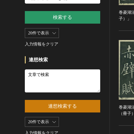
新石器 [朝鮮半島]
記録作成等の措置を講ずべき無
シルクスクリーン
青銅器 [朝鮮半島]
形文化財
CC0
巻菱湖
その他
鉄器 [朝鮮半島]
検索する
重要有形民俗文化財
子）」
PDM
彫刻
原三国・朝鮮三国 [朝鮮半島]
重要無形民俗文化財
CC BY（表示）
木像
20件で表示
原三国・朝鮮三国 [朝鮮半島]
登録無形民俗文化財
CC BY-SA（表示—継承）
金属像
新羅 [朝鮮半島]
記録作成等の措置を講ずべき無
入力情報をクリア
CC BY-ND（表示—改変禁止）
石像
形の民俗文化財
高麗 [朝鮮半島]
CC BY-NC（表示—非営利）
石膏像
史跡
朝鮮 [朝鮮半島]
連想検索
CC BY-NC-SA（表示—非営利—
その他
名勝
近現代 [朝鮮半島]
継承）
工芸品
天然記念物
旧石器 [中国]
CC BY-NC-ND（表示—非営利—
改変禁止）
金工
特別史跡
新石器 [中国]
IN COPYRIGHT（著作権あり）
漆工
特別名勝
夏 [中国]
IN COPYRIGHT - EU ORPHAN
染織
特別天然記念物
殷（商） [中国]
WORK（著作権あり-EU孤児著
連想検索する
巻菱湖
陶磁
重要文化的景観
周 [中国]
作物）
（冊子
ガラス
重要伝統的建造物群保存地区
春秋時代 [中国]
IN COPYRIGHT -
20件で表示
その他
EDUCATIONAL USE
選定保存技術
戦国時代 [中国]
PERMITTED（著作権あり-教育
その他の美術
入力情報をクリア
未指定
秦 [中国]