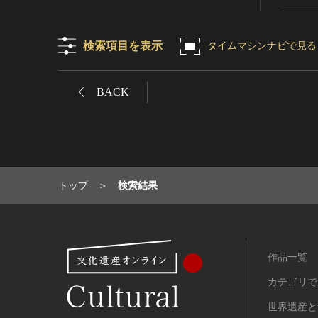
有形民俗文化財
無形民俗文化財
検索項目を表示
タイムマシンナビで見る
史跡
古墳
BACK
社寺跡又は旧境内
城跡
集落跡
その他
名勝
トップ
検索結果
庭園
渓谷・渓流
海浜
山岳
作品一覧
その他
カテゴリで
天然記念物
世界遺産と
動物