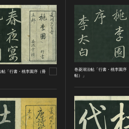
巻菱湖法帖「行書・桃李園序
法帖「行書・桃李園序（冊
帖）」