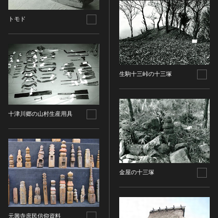
金属製品類
五代十国 [中国]
COPYRIGHT NOT EVALUATED（著作権未評価）
文化財保存技術
木簡・木製品類
宋 [中国]
COPYRIGHT UNDETERMINED（著作権未決定）
トモド
地方指定文化財
骨角・牙・貝製品類
元 [中国]
NO KNOWN COPYRIGHT（知る限り著作権なし）
その他
COPYRIGHT UNDETERMINED - JP ORPHAN
明 [中国]
WORK（著作権未決定-裁定制度利用著作物）
歴史資料／書跡・典籍／古文書
清 [中国]
文書・書籍
近現代 [中国]
生駒十三峠の十三塚
絵図・地図
その他
伝統芸能
十津川郷の山村生産用具
能楽
文楽
歌舞伎
音楽
金屋の十三塚
その他
工芸技術
金工
元興寺庶民信仰資料
漆芸