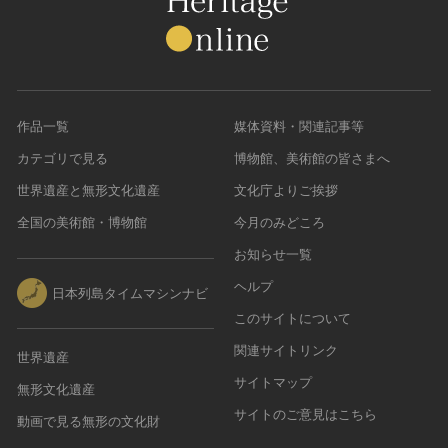
農・山村集落
その他
文化財保存技術
建造物
作品一覧
媒体資料・関連記事等
美術工芸品
カテゴリで見る
博物館、美術館の皆さまへ
伝統芸能
工芸技術
世界遺産と無形文化遺産
文化庁よりご挨拶
民俗芸能
全国の美術館・博物館
今月のみどころ
お知らせ一覧
ヘルプ
日本列島タイムマシンナビ
このサイトについて
関連サイトリンク
世界遺産
サイトマップ
無形文化遺産
サイトのご意見はこちら
動画で見る無形の文化財