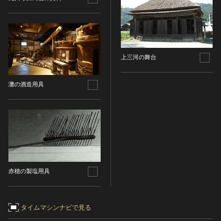
染織
陶芸
その他
生活文化
上三河の舞台
生活文化（食文化を除く）
食文化
灘の酒造用具
その他
民俗
有形民俗文化財
無形民俗文化財
史跡
古墳
赤穂の製塩用具
社寺跡又は旧境内
城跡
集落跡
タイムマシンナビで見る
その他