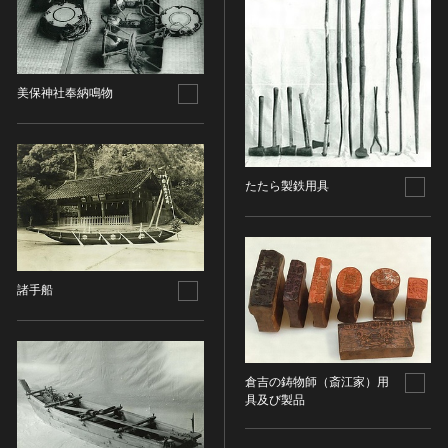
その他
近現代 [朝鮮半島]
CC BY-NC-ND（表示—非営利—改変禁止）
特別史跡
工芸品
旧石器 [中国]
IN COPYRIGHT（著作権あり）
特別名勝
金工
新石器 [中国]
IN COPYRIGHT - EU ORPHAN WORK（著作権あり-
特別天然記念物
漆工
夏 [中国]
EU孤児著作物）
美保神社奉納鳴物
連想検索する
重要文化的景観
染織
殷（商） [中国]
IN COPYRIGHT - EDUCATIONAL USE
重要伝統的建造物群保存地区
PERMITTED（著作権あり-教育目的の利用可）
入力情報をクリア
陶磁
周 [中国]
20件で表示
選定保存技術
IN COPYRIGHT - NONCOMMERCIAL USE
ガラス
春秋時代 [中国]
PERMITTED（著作権あり-非営利目的の利用可）
たたら製鉄用具
未指定
その他
戦国時代 [中国]
IN COPYRIGHT - RIGHTSHOLDER(S) UNLOCATABLE
有形文化財(建造物)
その他の美術
秦 [中国]
OR UNIDENTIFIABLE（著作権あり-著作権者不明）
有形文化財(美術工芸品)
写真
漢 [中国]
NO COPYRIGHT - CONTRACTUAL
無形文化財
RESTRICTIONS（著作権なし-契約による制限あり）
デザイン
三国 [中国]
諸手船
民俗文化財(有形民俗文化財)
NO COPYRIGHT - NONCOMMERCIAL USE ONLY（著
書
晋 [中国]
民俗文化財(無形民俗文化財)
作権なし-非営利目的のみ利用可）
その他
五胡十六国 [中国]
記念物(史跡)
NO COPYRIGHT - OTHER KNOWN LEGAL
考古資料
南北朝（六朝） [中国]
RESTRICTIONS（著作権なし-他の法的制限あり）
倉吉の鋳物師（斎江家）用
記念物(名勝)
石器・石製品類
隋 [中国]
具及び製品
NO COPYRIGHT - UNITED STATES（著作権なし-米国
記念物(天然記念物)
土器・土製品類
唐 [中国]
の法律上）
伝統的建造物群保存地区