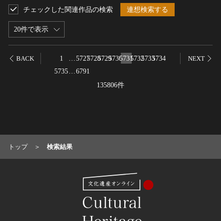
チェックした関連作品の検索
連想検索する
名勝
庭園
20件で表示
渓谷・渓流
海浜
1
…
5727
5728
5729
5730
5731
5732
5733
5734
BACK
NEXT
山岳
5735
…
6791
その他
135806件
天然記念物
動物
植物
地質鉱物
トップ
検索結果
天然保護区域
文化的景観
伝統的建造物群
武家町
宿場町
港町