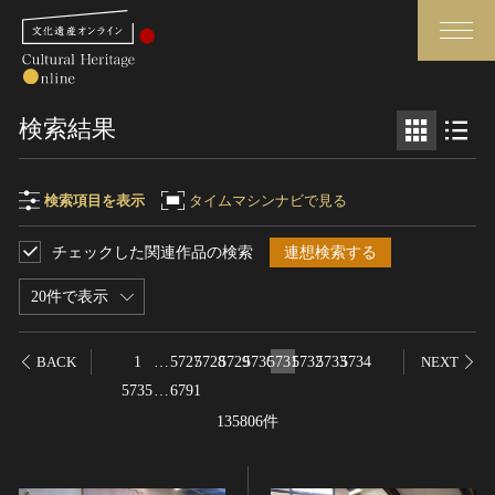
検索
検索結果
さらに詳細検索
検索項目を表示
タイムマシンナビで見る
チェックした関連作品の検索
連想検索する
検索項目
閉じる
さらに詳細検索
20件で表示
フリーワード
トップ
媒体資料・関連記事等
1
…
5727
5728
5729
5730
5731
5732
5733
5734
BACK
NEXT
作品一覧
博物館、美術館の皆さまへ
5735
…
6791
作品名
カテゴリで見る
文化庁よりご挨拶
135806件
世界遺産と無形文化遺産
今月のみどころ
全国の美術館・博物館
お知らせ一覧
制作者名