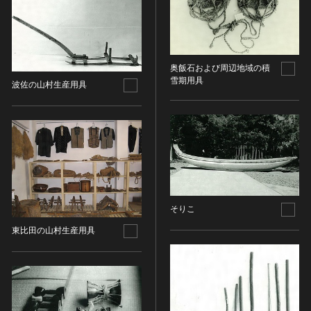
油彩画
江戸 [日本]
指定区分
水彩
明治 [日本]
素描
指定区分を選択
大正 [日本]
東洋画(日本画を除く)
昭和以降 [日本]
奥飯石および周辺地域の積
国宝
メディア（動画等）
その他
雪期用具
昭和 [日本]
波佐の山村生産用具
重要文化財
メディア（動画等）を選択
版画
平成 [日本]
登録有形文化財
木版画
令和 [日本]
動画
重要無形文化財
画像ライセンス
銅版画
旧石器 [朝鮮半島]
高画質画像
登録無形文化財
画像ライセンスを選択
リトグラフ（石版画）
新石器 [朝鮮半島]
記録作成等の措置を講ずべき無形文化財
シルクスクリーン
青銅器 [朝鮮半島]
CC0
重要有形民俗文化財
検索する
その他
鉄器 [朝鮮半島]
PDM
重要無形民俗文化財
そりこ
彫刻
原三国・朝鮮三国 [朝鮮半島]
CC BY（表示）
入力情報をクリア
登録無形民俗文化財
東比田の山村生産用具
20件で表示
木像
原三国・朝鮮三国 [朝鮮半島]
CC BY-SA（表示—継承）
記録作成等の措置を講ずべき無形の民俗文化財
金属像
新羅 [朝鮮半島]
CC BY-ND（表示—改変禁止）
史跡
連想検索
石像
高麗 [朝鮮半島]
CC BY-NC（表示—非営利）
名勝
石膏像
朝鮮 [朝鮮半島]
CC BY-NC-SA（表示—非営利—継承）
天然記念物