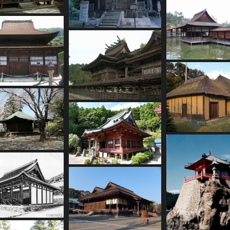
i
n
d
L
o
a
g
....