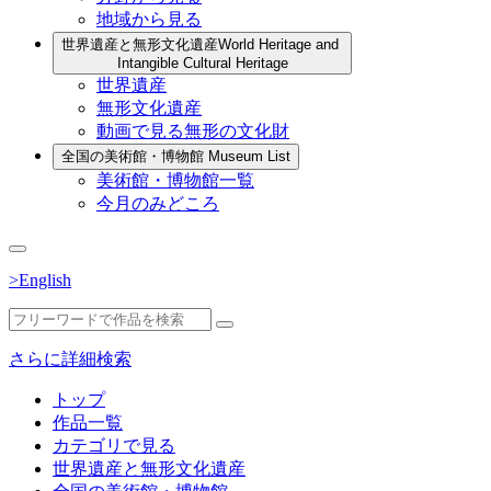
地域から見る
世界遺産と無形文化遺産
World Heritage and
Intangible Cultural Heritage
世界遺産
無形文化遺産
動画で見る無形の文化財
全国の美術館・博物館
Museum List
美術館・博物館一覧
今月のみどころ
>English
さらに詳細検索
トップ
作品一覧
カテゴリで見る
世界遺産と無形文化遺産