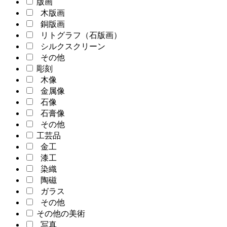
版画
木版画
銅版画
リトグラフ（石版画）
シルクスクリーン
その他
彫刻
木像
金属像
石像
石膏像
その他
工芸品
金工
漆工
染織
陶磁
ガラス
その他
その他の美術
写真