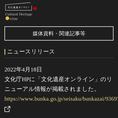
検索
媒体資料・関連記事等
さらに詳細検索
ニュースリリース
さらに詳細検索
2022年4月18日
文化庁HPに「文化遺産オンライン」のリ
トップ
媒体資料・関連記事等
作品一覧
博物館、美術館の皆さまへ
ニューアル情報が掲載されました。
カテゴリで見る
文化庁よりご挨拶
https://www.bunka.go.jp/seisaku/bunkazai/9369
世界遺産と無形文化遺産
今月のみどころ
全国の美術館・博物館
お知らせ一覧