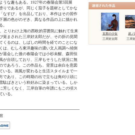
うな趣もある。1927年の春陽会第5回展
塗りであるが、同じく茄子を題材としてかな
「なすび」を出品しており、本作はその習作
下層の色がのぞき、異なる作品の上に描かれ
る。
では、とりわけ上海の西欧的雰囲気に触れて生来
支那の少女
崖ノ
び覚まされた三岸好太郎だが、その折の見聞
三岸好太郎
三岸
てくるのは、しばしの時間を経てのことにな
くは、むしろ東洋趣味の濃い文人画調へ傾倒
が退会した後の春陽会では小杉未醒、森田恒
風が台頭しており、三岸もそうした状況に無
のであろう。この作品も、背景は余白を意図
ている。画風が変わると生活スタイルまで一
方であり、この時期の出で立ちは角刈り頭に
雪駄ばきという粋好みに染まっている。しか
に芳しくなく、三岸自筆の年譜にもこの頃ス
ている。
館