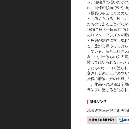
を、油絵具で描いたかのよ
に、同様の傾向でやや薄
り横長の構図にまとめた
とも考えられる。所々に
たものであることがわか
1926年秋の中国旅行
のロマンティシズムを呼
と感興が制作に立ち現れ
る。旅から帰ってしばら
している。旧草土社同人
友、中川一政らの文人画
関心ではいられなかった
したものか、白く塗られ
変させるのが三岸のやり
唐桟の着物、絽の羽織、
し、作品への評価は全般
ランプに墜ちると記され
北海道立三岸好太郎美術