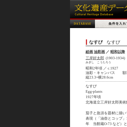
なすび
なすび
絵画
油彩画
／
昭和以降
三岸好太郎
(1903-1934)
みぎし こうたろう
昭和2年頃 ／ c.1927
油彩・キャンバス 額
縦23.3×横28.6cm
なすび
Egg-plants
1927年頃
北海道立三岸好太郎美術館蔵
茄子と急須を題材に描い
表現（「油壺とコップ」19
年 当館蔵O-73 など