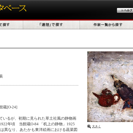
装
[O-24]
ているが、初期に見られた草土社風の静物画
22年頃 当館蔵O-84 「机上の静物」1925
大きく
）とは異なり、あたかも東洋絵画における蔬菜図