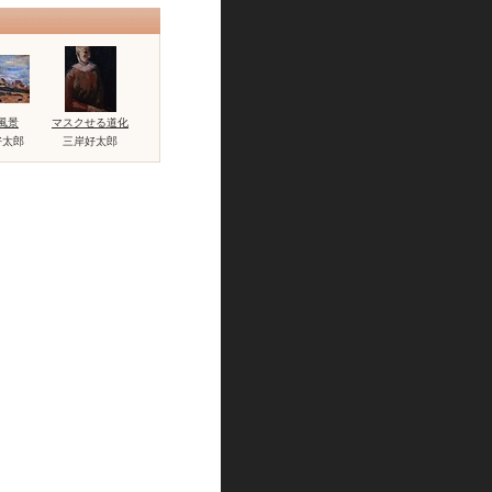
風景
マスクせる道化
好太郎
三岸好太郎