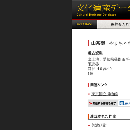
山茶碗
やまちゃ
考古資料
出土地：愛知県蒲郡市 
須恵器
口径14.0 高4.9
1個
東京国立博物館
美濃須衛