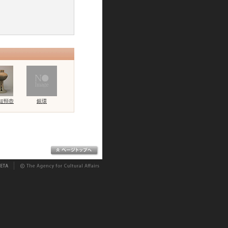
短頸壺
銀環