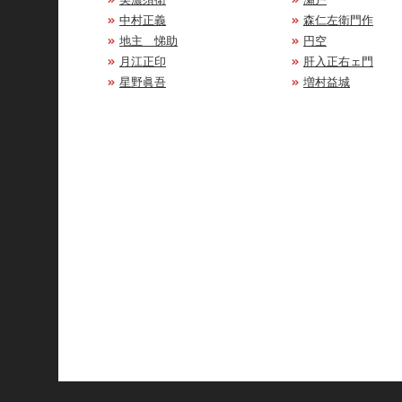
中村正義
森仁左衛門作
地主 悌助
円空
月江正印
肝入正右ェ門
星野眞吾
増村益城