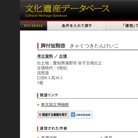
脚付短頸壺
きゃくつきたんけいこ
考古資料
／
古墳
出土地：愛知県蒲郡市 笹子古墳出土
古墳時代・6世紀
須恵器
口径8.3 高36.3
1個
東京国立博物館
美濃須衛
瀬戸