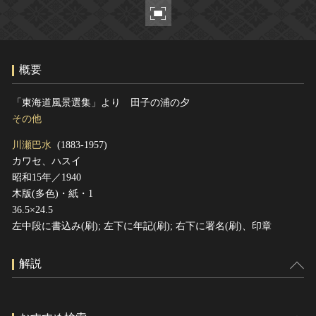
ヘルプ
このサイトについて
世界遺産
関連サイトリンク
無形文化遺産
概要
サイトマップ
動画で見る無形の文化財
サイトのご意見はこちら
「東海道風景選集」より 田子の浦の夕
その他
川瀬巴水
(1883-1957)
文化遺産データベース
カワセ、ハスイ
国指定文化財等データベース
昭和15年／1940
木版(多色)・紙・1
36.5×24.5
左中段に書込み(刷); 左下に年記(刷); 右下に署名(刷)、印章
解説