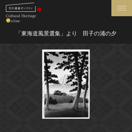
検索
「東海道風景選集」より 田子の浦の夕
さらに詳細検索
さらに詳細検索
トップ
媒体資料・関連記事等
作品一覧
博物館、美術館の皆さまへ
カテゴリで見る
文化庁よりご挨拶
世界遺産と無形文化遺産
今月のみどころ
全国の美術館・博物館
お知らせ一覧