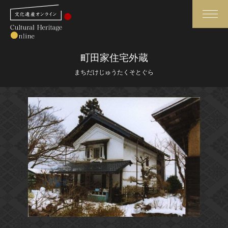
検索
町田家住宅外蔵
まちだけじゅうたくそとぐら
さらに詳細検索
さらに詳細検索
トップ
媒体資料・関連記事等
作品一覧
博物館、美術館の皆さまへ
カテゴリで見る
文化庁よりご挨拶
世界遺産と無形文化遺産
今月のみどころ
全国の美術館・博物館
お知らせ一覧