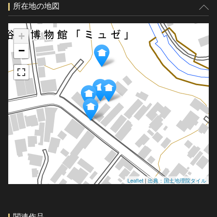
所在地の地図
+
−
Leaflet
|
出典：国土地理院タイル
関連作品