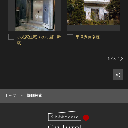
小見家住宅（水村園）新
里見家住宅蔵
蔵
シェ
トップ
詳細検索