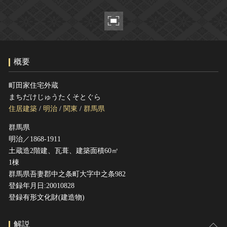
ヘルプ
このサイトについて
世界遺産
関連サイトリンク
無形文化遺産
サイトマップ
動画で見る無形の文化財
概要
サイトのご意見はこちら
町田家住宅外蔵
まちだけじゅうたくそとぐら
文化遺産データベース
住居建築
/
明治
/
関東
/
群馬県
国指定文化財等データベース
群馬県
明治／1868-1911
土蔵造2階建、瓦葺、建築面積60㎡
1棟
群馬県吾妻郡中之条町大字中之条982
登録年月日:20010828
登録有形文化財(建造物)
解説