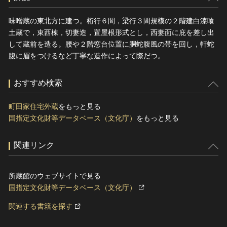
味噌蔵の東北方に建つ。桁行６間，梁行３間規模の２階建白漆喰
土蔵で，東西棟，切妻造，置屋根形式とし，西妻面に庇を差し出
して蔵前を造る。腰や２階窓台位置に胴蛇腹風の帯を回し，軒蛇
腹に眉をつけるなど丁寧な造作によって際だつ。
おすすめ検索
町田家住宅外蔵
をもっと見る
国指定文化財等データベース（文化庁）
をもっと見る
関連リンク
所蔵館のウェブサイトで見る
国指定文化財等データベース（文化庁）
関連する書籍を探す