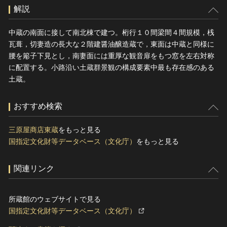
解説
中蔵の南面に接して南北棟で建つ。桁行１０間梁間４間規模，桟
瓦葺，切妻造の長大な２階建醤油醸造蔵で，東面は中蔵と同様に
腰を簓子下見とし，南妻面には重厚な観音扉をもつ窓を左右対称
に配置する。小路沿い土蔵群景観の構成要素中最も存在感のある
土蔵。
おすすめ検索
三原屋商店東蔵
をもっと見る
国指定文化財等データベース（文化庁）
をもっと見る
関連リンク
所蔵館のウェブサイトで見る
国指定文化財等データベース（文化庁）