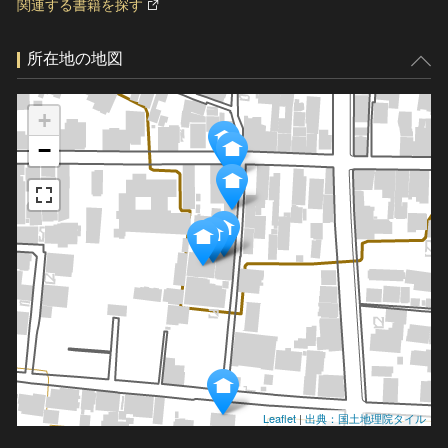
関連する書籍を探す
所在地の地図
+
−
Leaflet
|
出典：国土地理院タイル