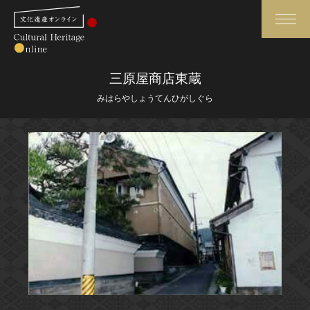
検索
三原屋商店東蔵
みはらやしょうてんひがしぐら
さらに詳細検索
さらに詳細検索
トップ
媒体資料・関連記事等
作品一覧
博物館、美術館の皆さまへ
カテゴリで見る
文化庁よりご挨拶
世界遺産と無形文化遺産
今月のみどころ
全国の美術館・博物館
お知らせ一覧