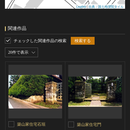
Leaflet
|
出典：国土地理院タイル
関連作品
チェックした関連作品の検索
検索する
20件で表示
築山家住宅石垣
築山家住宅門