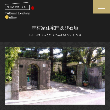
検索
志村家住宅門及び石垣
しむらけじゅうたくもんおよびいしがき
さらに詳細検索
さらに詳細検索
トップ
媒体資料・関連記事等
作品一覧
博物館、美術館の皆さまへ
カテゴリで見る
文化庁よりご挨拶
世界遺産と無形文化遺産
今月のみどころ
全国の美術館・博物館
お知らせ一覧