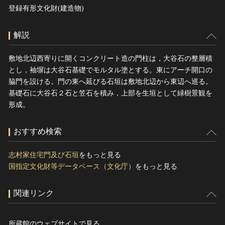
登録有形文化財(建造物)
解説
敷地北辺西寄りに開くコンクリート造の門柱は，大谷石の整層積
とし，袖塀は大谷石基礎でモルタル塗とする。東にアーチ開口の
脇門を設ける。門の東へ延びる石垣は敷地北辺から東辺へ巡る。
基礎石に大谷石２石と笠石を積み，上部を生垣として緑樹景観を
形成。
おすすめ検索
志村家住宅門及び石垣
をもっと見る
国指定文化財等データベース（文化庁）
をもっと見る
関連リンク
所蔵館のウェブサイトで見る