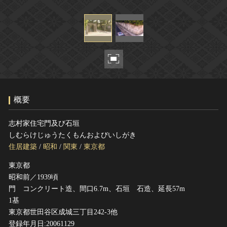
ヘルプ
このサイトについて
世界遺産
関連サイトリンク
無形文化遺産
サイトマップ
動画で見る無形の文化財
サイトのご意見はこちら
概要
文化遺産データベース
国指定文化財等データベース
志村家住宅門及び石垣
しむらけじゅうたくもんおよびいしがき
住居建築
/
昭和
/
関東
/
東京都
東京都
昭和前／1939頃
門 コンクリート造、間口6.7m、石垣 石造、延長57m
1基
東京都世田谷区成城三丁目242-3他
登録年月日:20061129