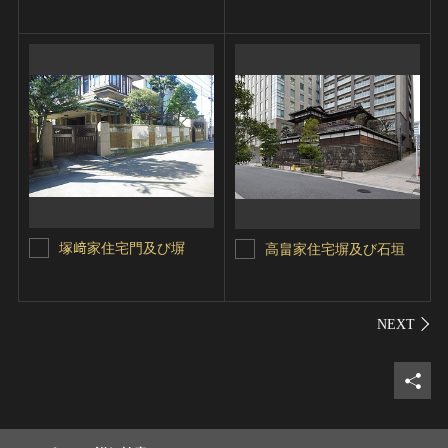
塚﨑家住宅門及び塀
高畠家住宅塀及び石垣
シェ