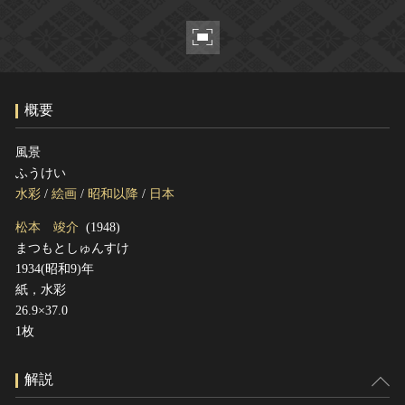
ヘルプ
このサイトについて
世界遺産
関連サイトリンク
無形文化遺産
サイトマップ
動画で見る無形の文化財
概要
サイトのご意見はこちら
風景
ふうけい
文化遺産データベース
水彩
/
絵画
/
昭和以降
/
日本
国指定文化財等データベース
松本 竣介
(1948)
まつもとしゅんすけ
1934(昭和9)年
紙，水彩
26.9×37.0
1枚
解説