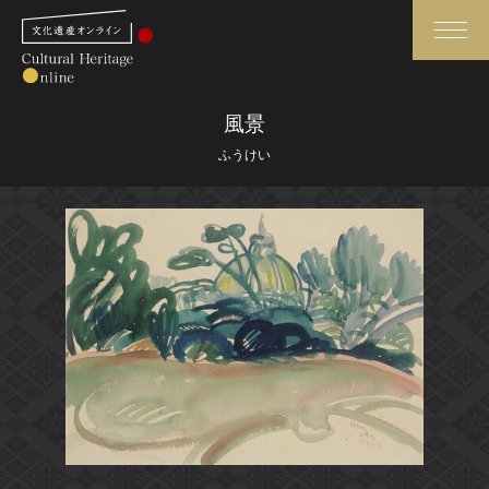
検索
風景
ふうけい
さらに詳細検索
さらに詳細検索
トップ
媒体資料・関連記事等
作品一覧
博物館、美術館の皆さまへ
カテゴリで見る
文化庁よりご挨拶
世界遺産と無形文化遺産
今月のみどころ
全国の美術館・博物館
お知らせ一覧