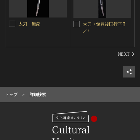
太刀 無銘
太刀〈銘豊後国行平作
／〉
シェ
トップ
詳細検索