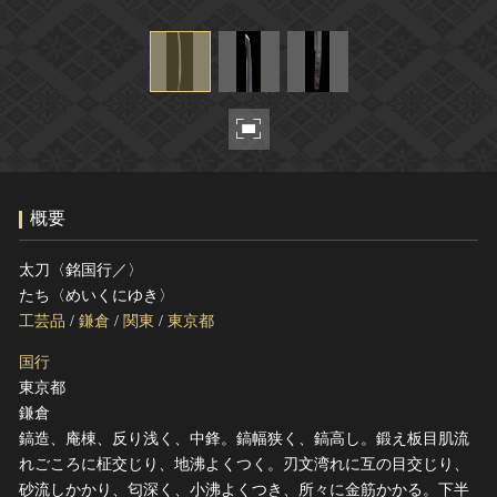
ヘルプ
このサイトについて
世界遺産
関連サイトリンク
無形文化遺産
サイトマップ
動画で見る無形の文化財
サイトのご意見はこちら
概要
文化遺産データベース
国指定文化財等データベース
太刀〈銘国行／〉
たち〈めいくにゆき〉
工芸品
/
鎌倉
/
関東
/
東京都
国行
東京都
鎌倉
鎬造、庵棟、反り浅く、中鋒。鎬幅狭く、鎬高し。鍛え板目肌流
れごころに柾交じり、地沸よくつく。刃文湾れに互の目交じり、
砂流しかかり、匂深く、小沸よくつき、所々に金筋かかる。下半