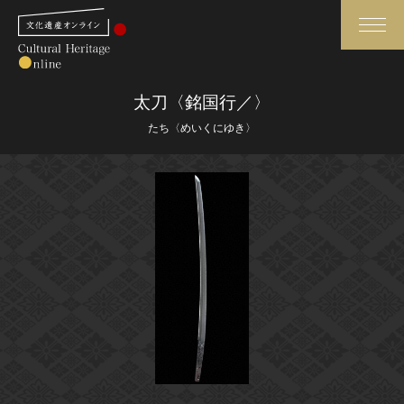
検索
太刀〈銘国行／〉
たち〈めいくにゆき〉
さらに詳細検索
さらに詳細検索
トップ
媒体資料・関連記事等
作品一覧
博物館、美術館の皆さまへ
カテゴリで見る
文化庁よりご挨拶
世界遺産と無形文化遺産
今月のみどころ
全国の美術館・博物館
お知らせ一覧