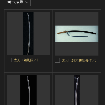
20件で表示
太刀〈銘則国／〉
太刀〈銘大和則長作／〉