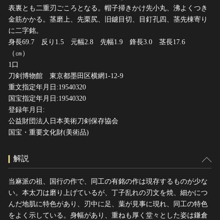
表裏とも二重刃ごころとなる。帽子掃きかけ先小丸、沸よくつき
金筋かかる。茎磨上、先栗尻、旧鑢目切、目釘孔四、茎先棟寄り
に二字銘。
身長69.7 反り1.5 元幅2.8 先幅1.9 鋒長3.0 茎長17.6
（㎝）
1口
刀剣博物館 東京都墨田区横網1-12-9
重文指定年月日:19540320
国宝指定年月日:19540320
登録年月日:
公益財団法人日本美術刀剣保存協会
国宝・重要文化財(美術品)
解説
当麻派の祖、国行の作で、同工の有銘の作は現存するものが少な
い。本太刀は磨り上げているが、丁子乱れの刃文を焼、細かにつ
んだ地肌に特色があり、刃中に足、葉が見事に現れ、同工の特色
をよく示している。身幅があり、重ねも厚く堂々とした姿は鎌倉