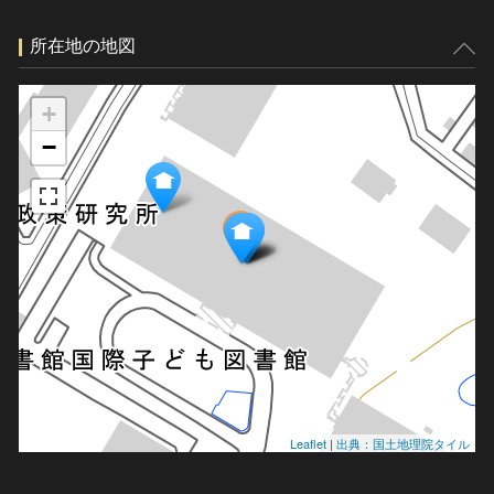
所在地の地図
+
−
Leaflet
|
出典：国土地理院タイル