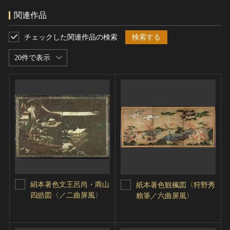
関連作品
チェックした関連作品の検索
検索する
20件で表示
絹本著色文王呂尚・商山
紙本著色観楓図〈狩野秀
四皓図〈／二曲屏風〉
賴筆／六曲屏風〉