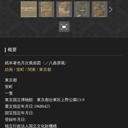
ヘルプ
このサイトについて
世界遺産
関連サイトリンク
無形文化遺産
サイトマップ
動画で見る無形の文化財
サイトのご意見はこちら
概要
文化遺産データベース
紙本著色月次風俗図〈／八曲屏風〉
国指定文化財等データベース
絵画
/
室町
/
関東
/
東京都
東京都
室町
一隻
東京国立博物館 東京都台東区上野公園13-9
重文指定年月日:19680425
国宝指定年月日:
登録年月日:
独立行政法人国立文化財機構