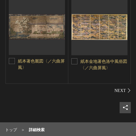
紙本著色厩図〈／六曲屏
紙本金地著色洛中風俗図
風〉
〈／六曲屏風〉
シェ
トップ
詳細検索