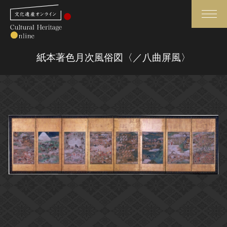
検索
紙本著色月次風俗図〈／八曲屏風〉
さらに詳細検索
さらに詳細検索
トップ
媒体資料・関連記事等
作品一覧
博物館、美術館の皆さまへ
カテゴリで見る
文化庁よりご挨拶
世界遺産と無形文化遺産
今月のみどころ
全国の美術館・博物館
お知らせ一覧