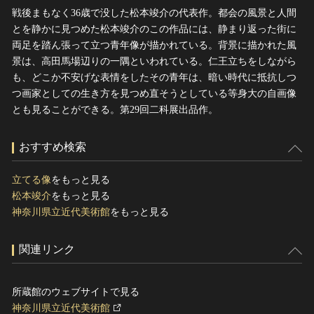
戦後まもなく36歳で没した松本竣介の代表作。都会の風景と人間
とを静かに見つめた松本竣介のこの作品には、静まり返った街に
両足を踏ん張って立つ青年像が描かれている。背景に描かれた風
景は、高田馬場辺りの一隅といわれている。仁王立ちをしながら
も、どこか不安げな表情をしたその青年は、暗い時代に抵抗しつ
つ画家としての生き方を見つめ直そうとしている等身大の自画像
とも見ることができる。第29回二科展出品作。
おすすめ検索
立てる像
をもっと見る
松本竣介
をもっと見る
神奈川県立近代美術館
をもっと見る
関連リンク
所蔵館のウェブサイトで見る
神奈川県立近代美術館