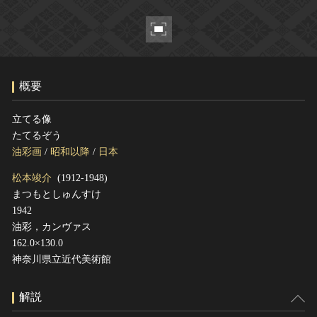
ヘルプ
このサイトについて
世界遺産
関連サイトリンク
無形文化遺産
サイトマップ
動画で見る無形の文化財
概要
サイトのご意見はこちら
立てる像
たてるぞう
文化遺産データベース
油彩画
/
昭和以降
/
日本
国指定文化財等データベース
松本竣介
(1912-1948)
まつもとしゅんすけ
1942
油彩，カンヴァス
162.0×130.0
神奈川県立近代美術館
解説