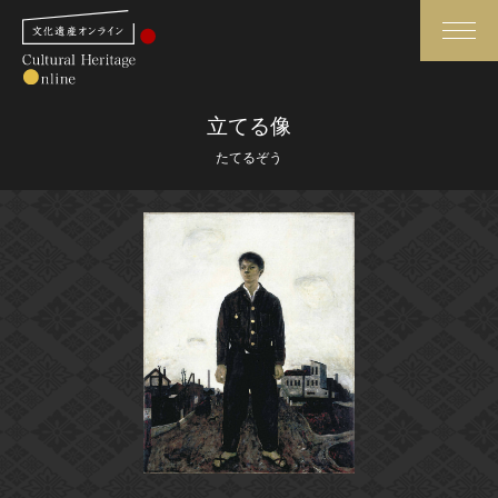
検索
立てる像
たてるぞう
さらに詳細検索
さらに詳細検索
トップ
媒体資料・関連記事等
作品一覧
博物館、美術館の皆さまへ
カテゴリで見る
文化庁よりご挨拶
世界遺産と無形文化遺産
今月のみどころ
全国の美術館・博物館
お知らせ一覧